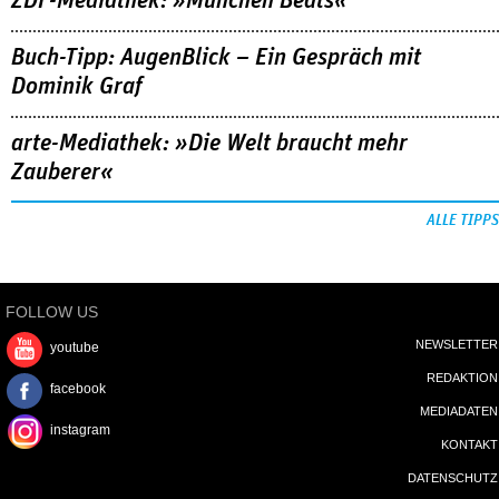
ZDF-Mediathek: »München Beats«
Buch-Tipp: AugenBlick – Ein Gespräch mit
Dominik Graf
arte-Mediathek: »Die Welt braucht mehr
Zauberer«
ALLE TIPPS
FOLLOW US
NEWSLETTER
youtube
REDAKTION
facebook
MEDIADATEN
instagram
KONTAKT
DATENSCHUTZ