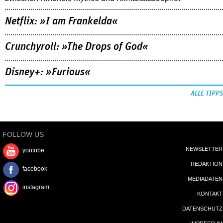
Netflix: »I am Frankelda«
Crunchyroll: »The Drops of God«
Disney+: »Furious«
ALLE TIPPS
FOLLOW US
NEWSLETTER
youtube
REDAKTION
facebook
MEDIADATEN
instagram
KONTAKT
DATENSCHUTZ