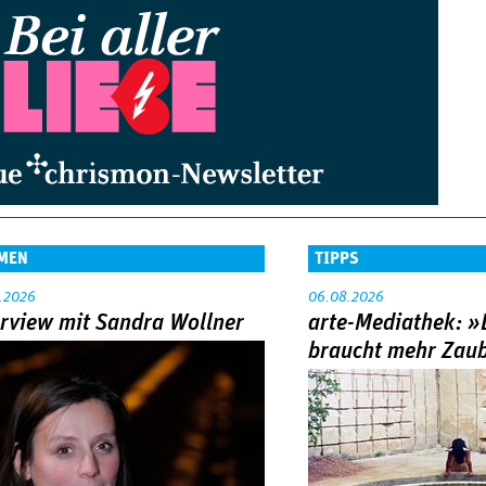
MEN
TIPPS
.2026
06.08.2026
erview mit Sandra Wollner
arte-Mediathek: »
braucht mehr Zau