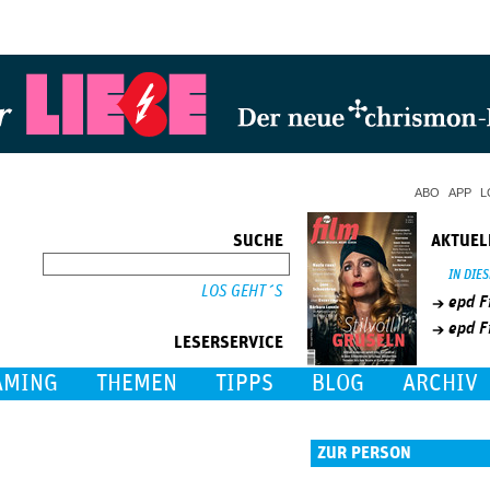
Jump to Navigation
ABO
APP
L
SUCHE
AKTUEL
SUCHE
IN DIE
epd F
epd F
LESERSERVICE
AMING
THEMEN
TIPPS
BLOG
ARCHIV
ZUR PERSON