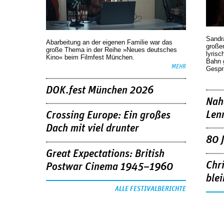
Sandr
Abarbeitung an der eigenen Familie war das
großen
große Thema in der Reihe »Neues deutsches
lyrisc
Kino« beim Filmfest München.
Bahn 
MEHR
Gespr
DOK.fest München 2026
Nah
Len
Crossing Europe: Ein großes
Dach mit viel drunter
80 
Great Expectations: British
Chr
Postwar Cinema 1945–1960
blei
ALLE FESTIVALBERICHTE