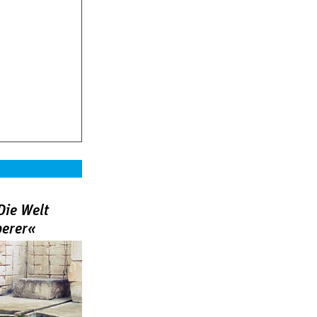
Die Welt
berer«