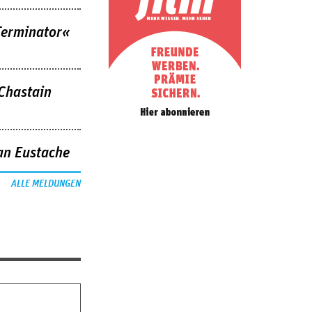
Terminator«
 Chastain
an Eustache
ALLE MELDUNGEN