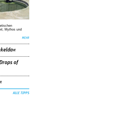
oetischen
eit, Mythos und
MEHR
nkelda«
Drops of
«
ALLE TIPPS