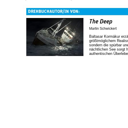
DREHBUCHAUTOR/IN VON:
The Deep
Martin Schwickert
Baltasar Kormákur erz
größtmöglichem Realism
sondern die spürbar une
nächtlichen See sorgt h
authentischen Überleb