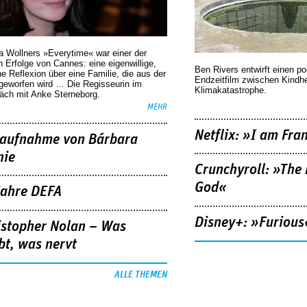
a Wollners »Everytime« war einer der
 Erfolge von Cannes: eine eigenwillige,
Ben Rivers entwirft einen p
he Reflexion über eine ­Familie, die aus der
Endzeitfilm zwischen Kindh
geworfen wird … Die Regisseurin im
Klimakatastrophe.
äch mit Anke Sterneborg.
MEHR
Netflix: »I am Fra
aufnahme von Bárbara
nie
Crunchyroll: »The 
God«
Jahre DEFA
Disney+: »Furious
istopher Nolan – Was
bt, was nervt
ALLE THEMEN