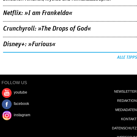
Netflix: »I am Frankelda«
Crunchyroll: »The Drops of God«
Disney+: »Furious«
ALLE TIPPS
FOLLOW US
NEWSLETTER
youtube
REDAKTION
facebook
MEDIADATEN
instagram
KONTAKT
DATENSCHUTZ