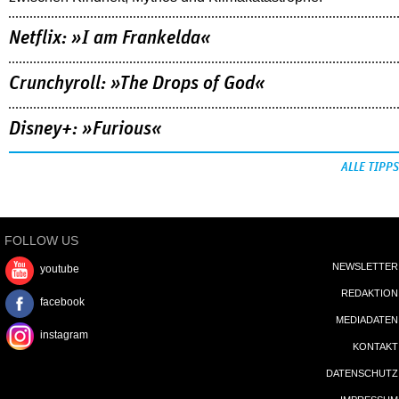
Netflix: »I am Frankelda«
Crunchyroll: »The Drops of God«
Disney+: »Furious«
ALLE TIPPS
FOLLOW US
NEWSLETTER
youtube
REDAKTION
facebook
MEDIADATEN
instagram
KONTAKT
DATENSCHUTZ