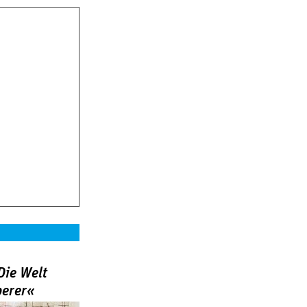
Die Welt
berer«