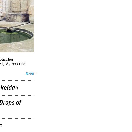
oetischen
eit, Mythos und
MEHR
nkelda«
Drops of
«