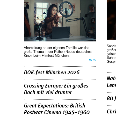
Sandr
Abarbeitung an der eigenen Familie war das
großen
große Thema in der Reihe »Neues deutsches
lyrisc
Kino« beim Filmfest München.
Bahn 
MEHR
Gespr
DOK.fest München 2026
Nah
Len
Crossing Europe: Ein großes
Dach mit viel drunter
80 
Great Expectations: British
Chr
Postwar Cinema 1945–1960