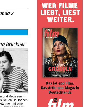
unda 2
tta Brückner
in und Regisseurin
des Neuen Deutschen
Jetzt kommt eine