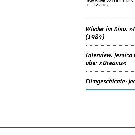
neue Arbeit von ihr ins Kino
blickt zurück.
Wieder im Kino: »
(1984)
Interview: Jessica
über »Dreams«
Filmgeschichte: Je