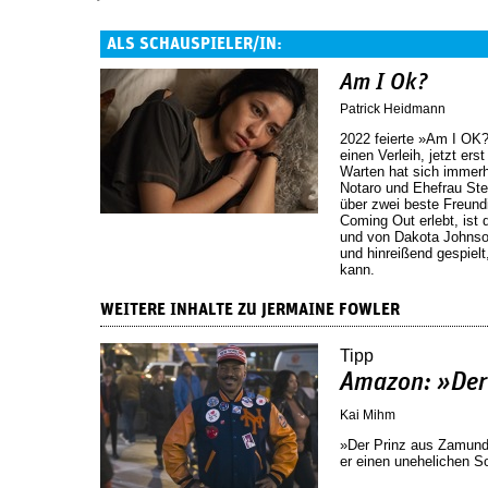
ALS SCHAUSPIELER/IN:
Am I Ok?
Patrick Heidmann
2022 feierte »Am I OK
einen Verleih, jetzt er
Warten hat sich immerh
Notaro und Ehefrau Ste
über zwei beste Freund
Coming Out erlebt, ist 
und von Dakota Johnso
und hinreißend gespiel
kann.
WEITERE INHALTE ZU JERMAINE FOWLER
Tipp
Amazon: »Der
Kai Mihm
»Der Prinz aus Zamund
er einen unehelichen S