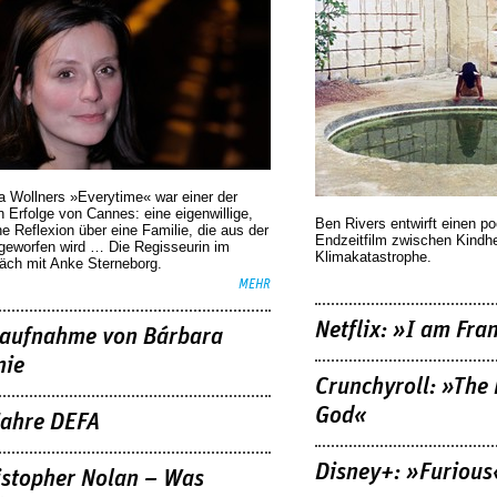
a Wollners »Everytime« war einer der
 Erfolge von Cannes: eine eigenwillige,
Ben Rivers entwirft einen p
he Reflexion über eine ­Familie, die aus der
Endzeitfilm zwischen Kindh
geworfen wird … Die Regisseurin im
Klimakatastrophe.
äch mit Anke Sterneborg.
MEHR
Netflix: »I am Fra
aufnahme von Bárbara
nie
Crunchyroll: »The 
God«
Jahre DEFA
Disney+: »Furious
istopher Nolan – Was