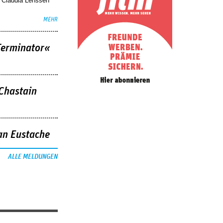
. Claudia Lenssen
MEHR
Terminator«
 Chastain
an Eustache
ALLE MELDUNGEN