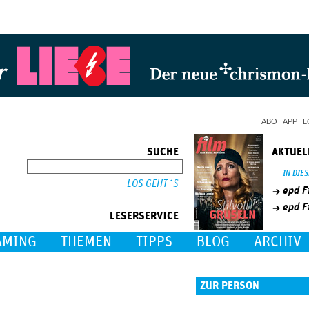
Jump to Navigation
ABO
APP
L
SUCHE
AKTUEL
SUCHE
IN DIE
epd F
epd F
LESERSERVICE
AMING
THEMEN
TIPPS
BLOG
ARCHIV
ZUR PERSON