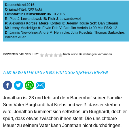
Deutschland
2016
Original-Titel:
JONATHAN
Filmstart in Deutschland:
06.10.2016
R:
Piotr J. Lewandowski
B:
Piotr J. Lewandowski
P:
Alexandra Kordes
,
Meike Kordes
K:
Jeremy Rouse
Sch:
Dan Olteanu
M:
Lenny Mockridge
A:
Erwin Prib
V:
Farbfilm Verleih
L:
99 Min
FSK:
12
D:
Jannis Niewöhner
,
André M. Hennicke
,
Julia Koschitz
,
Thomas Sarbacher
,
Barbara Auer
Bewerten Sie den Film:
Noch keine Bewertungen vorhanden
ZUM BEWERTEN DES FILMS EINLOGGEN/REGISTRIEREN
Jonathan ist 23 und lebt auf dem Bauernhof seiner Familie.
Sein Vater Burghardt hat Krebs und weiß, dass er sterben
wird. Jonathan kümmert sich selbstlos um Burghardt, doch er
spürt, dass etwas zwischen ihnen steht. Die unsichtbare
Mauer zu seinem Vater kann Jonathan nicht durchdringen,