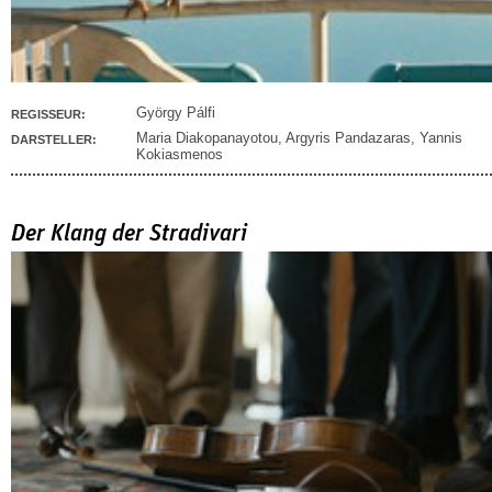
György Pálfi
REGISSEUR:
Maria Diakopanayotou
,
Argyris Pandazaras
,
Yannis
DARSTELLER:
Kokiasmenos
Der Klang der Stradivari