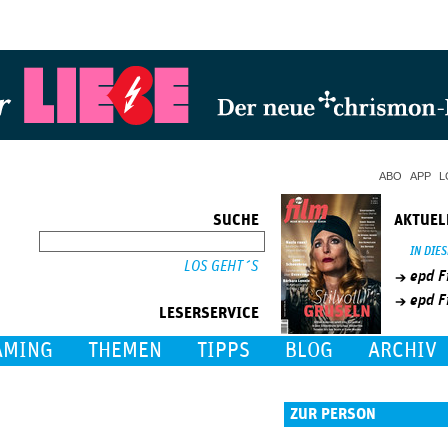
Jump to Navigation
ABO
APP
L
SUCHE
AKTUEL
SUCHE
IN DIE
epd F
epd F
LESERSERVICE
AMING
THEMEN
TIPPS
BLOG
ARCHIV
ZUR PERSON