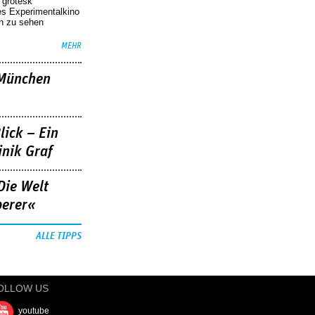
r grotesk
es Experimentalkino
en zu sehen
MEHR
»München
lick – Ein
nik Graf
Die Welt
berer«
ALLE TIPPS
OLLOW US
youtube