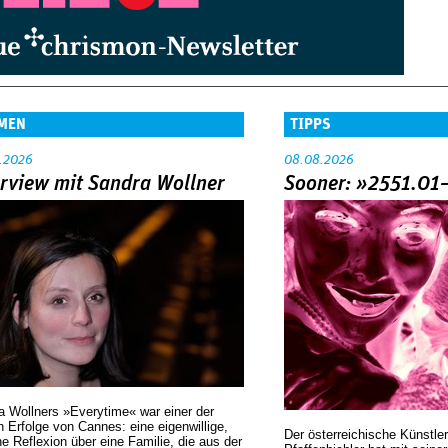
MEN
TIPPS
.2026
08.08.2026
erview mit Sandra Wollner
Sooner: »2551.01
a Wollners »Everytime« war einer der
 Erfolge von Cannes: eine eigenwillige,
Der österreichische Künstler
he Reflexion über eine ­Familie, die aus der