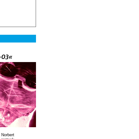
–03«
 Norbert