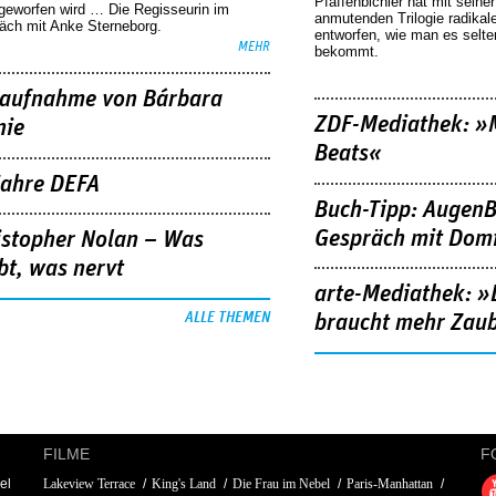
Pfaffenbichler hat mit seine
geworfen wird … Die Regisseurin im
anmutenden Trilogie radikal
äch mit Anke Sterneborg.
entworfen, wie man es selt
MEHR
bekommt.
aufnahme von Bárbara
ZDF-Mediathek: 
nie
Beats«
Jahre DEFA
Buch-Tipp: AugenB
Gespräch mit Domi
istopher Nolan – Was
bt, was nervt
arte-Mediathek: »
ALLE THEMEN
braucht mehr Zau
FILME
F
el
Lakeview Terrace
King's Land
Die Frau im Nebel
Paris-Manhattan