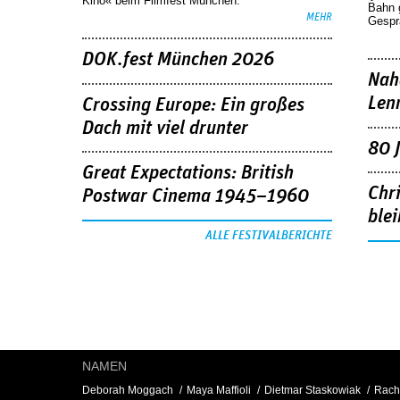
Kino« beim Filmfest München.
Bahn 
MEHR
Gespr
DOK.fest München 2026
Nah
Len
Crossing Europe: Ein großes
Dach mit viel drunter
80 
Great Expectations: British
Chr
Postwar Cinema 1945–1960
blei
ALLE FESTIVALBERICHTE
NAMEN
Deborah Moggach
Maya Maffioli
Dietmar Staskowiak
Rach