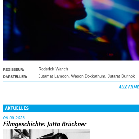
Roderick Warich
REGISSEUR:
Jutamat Lamoon
,
Wason Dokkathum
,
Jutarat Burinok
DARSTELLER:
ALLE FILME
AKTUELLES
06.08.2026
Filmgeschichte: Jutta Brückner