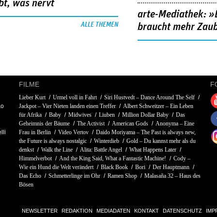
bt, was nervt
arte-Mediathek: »
ALLE THEMEN
braucht mehr Zau
FILME
F
Lieber Kurt
Urmel voll in Fahrt
Siri Hustvedt – Dance Around The Self
ao
Jackpot – Vier Nieten landen einen Treffer
Albert Schweitzer – Ein Leben
für Afrika
Baby
Midwives
Liuben
Million Dollar Baby
Das
Geheimnis der Bäume
The Activist
American Gods
Anonyma – Eine
lli
Frau in Berlin
Video Vertov
Daido Moriyama – The Past is always new,
the Future is always nostalgic
Winterdieb
Gold – Du kannst mehr als du
denkst
Walk the Line
Alita: Battle Angel
What Happens Later
Himmelverbot
And the King Said, What a Fantastic Machine!
Cody –
Wie ein Hund die Welt verändert
Black Book
Bori
Der Hauptmann
Das Echo
Schmetterlinge im Ohr
Ramen Shop
Malasaña 32 – Haus des
Bösen
NEWSLETTER
REDAKTION
MEDIADATEN
KONTAKT
DATENSCHUTZ
IMP