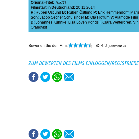
Original-Titel:
TURIST
Filmstart in Deutschland:
20.11.2014
R:
Ruben Östlund
B:
Ruben Östlund
P:
Erik Hemmendorff
,
Marie
Sch:
Jacob Secher Schulsinger
M:
Ola Flottum
V:
Alamode Film
D:
Johannes Kuhnke
,
Lisa Loven Kongsli
,
Clara Wettergren
,
Vin
Granqvist
⌀
4.3
Bewerten Sie den Film:
(Stimmen:
3
)
ZUM BEWERTEN DES FILMS EINLOGGEN/REGISTRIER