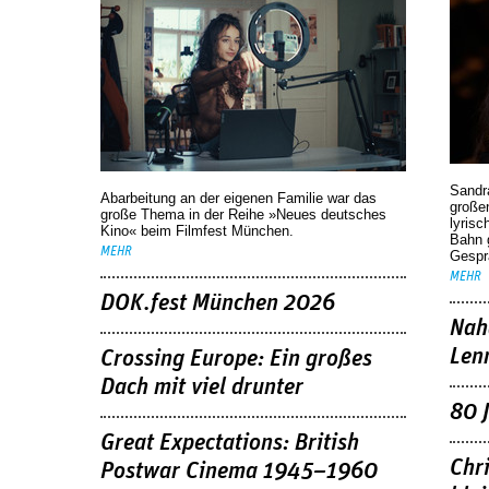
Sandr
Abarbeitung an der eigenen Familie war das
großen
große Thema in der Reihe »Neues deutsches
lyrisc
Kino« beim Filmfest München.
Bahn 
MEHR
Gespr
MEHR
DOK.fest München 2026
Nah
Len
Crossing Europe: Ein großes
Dach mit viel drunter
80 
Great Expectations: British
Chr
Postwar Cinema 1945–1960