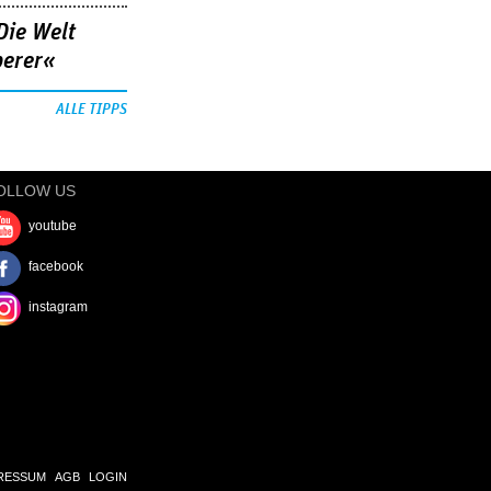
Die Welt
berer«
ALLE TIPPS
OLLOW US
youtube
facebook
instagram
RESSUM
AGB
LOGIN