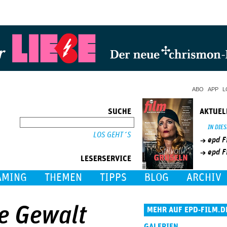
Jump to Navigation
ABO
APP
L
SUCHE
AKTUEL
SUCHE
IN DIE
epd F
epd F
LESERSERVICE
AMING
THEMEN
TIPPS
BLOG
ARCHIV
re Gewalt
MEHR AUF EPD-FILM.D
GALERIEN