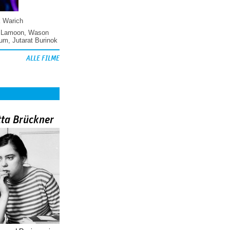
k Warich
 Lamoon
,
Wason
hum
,
Jutarat Burinok
ALLE FILME
tta Brückner