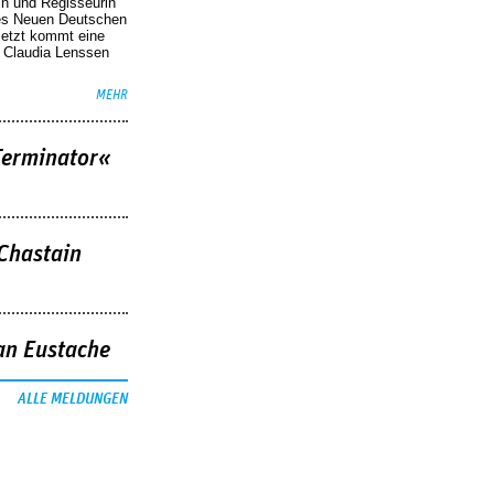
in und Regisseurin
des Neuen Deutschen
Jetzt kommt eine
. Claudia Lenssen
MEHR
Terminator«
 Chastain
an Eustache
ALLE MELDUNGEN