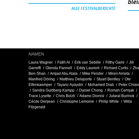
blei
ALLE FESTIVALBERICHTE
NAMEN
Laura Wagner
Fatih Al
Erik van Sebille
Filthy Gami
Jill
Garreffi
Glenda Pannell
Eddy Laurent
Richard Curtis
Zh
Ben-Shan
Amjad Abu Alala
Mike Pender
Miren Arrieta
Manfred Döring
Matthieu Delaporte
Stuart Bentley
Ole
Elfenkaemper
Tayanc Ayaydin
Mohamed Diab
Peter Chiare
Sandra Guldberg Kampp
Daniel Chong
Roman Cernjak
Trace Lysette
Chris Bolzli
Adamo Dionisi
Jutarat Burinok
Cécile Denjean
Christophe Lemoine
Philip White
Willa
Fitzgerald