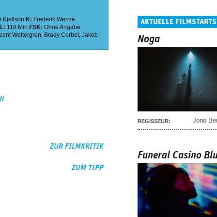
 Kjellson
K:
Frederik Wenze
AKTUELLE FILMSTARTS
L:
118 Min
FSK:
Ohne Angabe
cent Wettergren
,
Brady Corbet
,
Jakob
Noga
EN
Jono Be
REGISSEUR:
ZUR FILMKRITIK
Funeral Casino Bl
ZUM TIPP