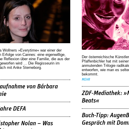
a Wollners »Everytime« war einer der
 Erfolge von Cannes: eine eigenwillige,
Der österreichische Künstler
he Reflexion über eine ­Familie, die aus der
Pfaffenbichler hat mit seine
geworfen wird … Die Regisseurin im
anmutenden Trilogie radikal
äch mit Anke Sterneborg.
entworfen, wie man es selt
bekommt.
MEHR
aufnahme von Bárbara
ZDF-Mediathek: 
nie
Beats«
Jahre DEFA
Buch-Tipp: AugenB
Gespräch mit Domi
istopher Nolan – Was