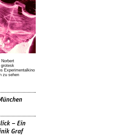
 Norbert
r grotesk
es Experimentalkino
en zu sehen
»München
lick – Ein
nik Graf