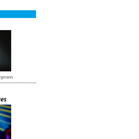
rgmann
ues