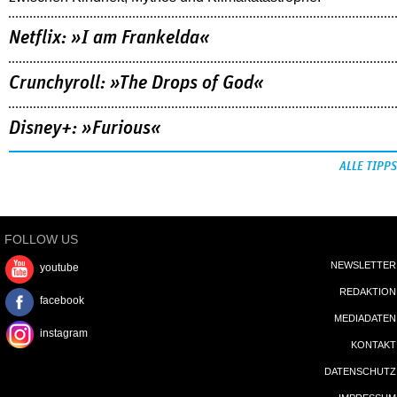
Netflix: »I am Frankelda«
Crunchyroll: »The Drops of God«
Disney+: »Furious«
ALLE TIPPS
FOLLOW US
NEWSLETTER
youtube
REDAKTION
facebook
MEDIADATEN
instagram
KONTAKT
DATENSCHUTZ