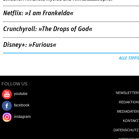
Netflix: »I am Frankelda«
Crunchyroll: »The Drops of God«
Disney+: »Furious«
ALLE TIPPS
FOLLOW US
NEWSLETTER
youtube
REDAKTION
facebook
MEDIADATEN
instagram
KONTAKT
DATENSCHUTZ