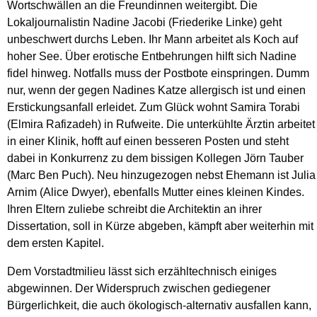
Wortschwällen an die Freundinnen weitergibt. Die
Lokaljournalistin Nadine Jacobi (Friederike Linke) geht
unbeschwert durchs Leben. Ihr Mann arbeitet als Koch auf
hoher See. Über erotische Entbehrungen hilft sich Nadine
fidel hinweg. Notfalls muss der Postbote einspringen. Dumm
nur, wenn der gegen Nadines Katze allergisch ist und einen
Erstickungsanfall erleidet. Zum Glück wohnt Samira Torabi
(Elmira Rafizadeh) in Rufweite. Die unterkühlte Ärztin arbeitet
in einer Klinik, hofft auf einen besseren Posten und steht
dabei in Konkurrenz zu dem bissigen Kollegen Jörn Tauber
(Marc Ben Puch). Neu hinzugezogen nebst Ehemann ist Julia
Arnim (Alice Dwyer), ebenfalls Mutter eines kleinen Kindes.
Ihren Eltern zuliebe schreibt die Architektin an ihrer
Dissertation, soll in Kürze abgeben, kämpft aber weiterhin mit
dem ersten Kapitel.
Dem Vorstadtmilieu lässt sich erzähltechnisch einiges
abgewinnen. Der Widerspruch zwischen gediegener
Bürgerlichkeit, die auch ökologisch-alternativ ausfallen kann,