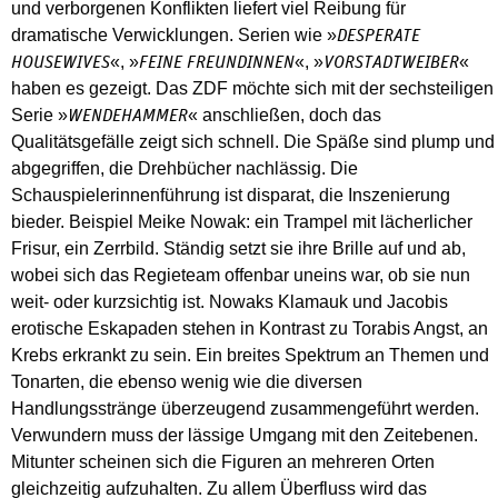
und verborgenen Konflikten liefert viel Reibung für
dramatische Verwicklungen. Serien wie »
DESPERATE
«, »
«, »
«
HOUSEWIVES
FEINE FREUNDINNEN
VORSTADTWEIBER
haben es gezeigt. Das ZDF möchte sich mit der sechsteiligen
Serie »
« anschließen, doch das
WENDEHAMMER
Qualitätsgefälle zeigt sich schnell. Die Späße sind plump und
abgegriffen, die Drehbücher nachlässig. Die
Schauspielerinnenführung ist disparat, die Inszenierung
bieder. Beispiel Meike Nowak: ein Trampel mit lächerlicher
Frisur, ein Zerrbild. Ständig setzt sie ihre Brille auf und ab,
wobei sich das Regieteam offenbar uneins war, ob sie nun
weit- oder kurzsichtig ist. Nowaks Klamauk und Jacobis
erotische Eskapaden stehen in Kontrast zu Torabis Angst, an
Krebs erkrankt zu sein. Ein breites Spektrum an Themen und
Tonarten, die ebenso wenig wie die diversen
Handlungsstränge überzeugend zusammengeführt werden.
Verwundern muss der lässige Umgang mit den Zeitebenen.
Mitunter scheinen sich die Figuren an mehreren Orten
gleichzeitig aufzuhalten. Zu allem Überfluss wird das