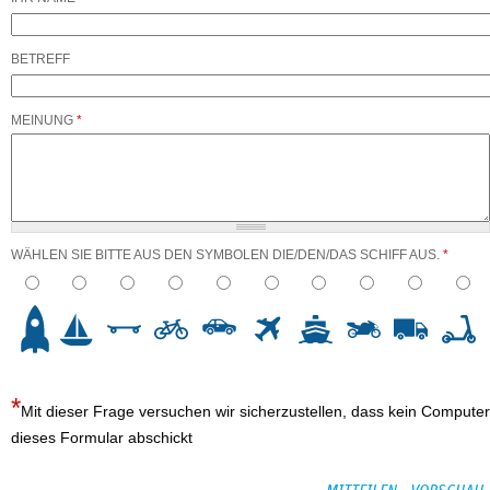
BETREFF
MEINUNG
*
WÄHLEN SIE BITTE AUS DEN SYMBOLEN DIE/DEN/DAS SCHIFF AUS.
*
3
4
5
6
7
8
9
10
Mit dieser Frage versuchen wir sicherzustellen, dass kein Computer
dieses Formular abschickt