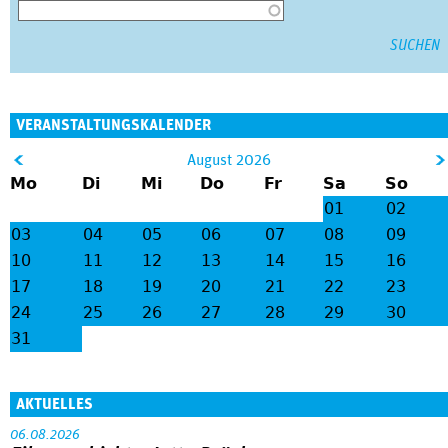
VERANSTALTUNGSKALENDER
&
August 2026
Mo
Di
Mi
Do
Fr
Sa
So
lt;
gt
01
02
;
03
04
05
06
07
08
09
10
11
12
13
14
15
16
17
18
19
20
21
22
23
24
25
26
27
28
29
30
31
AKTUELLES
06.08.2026