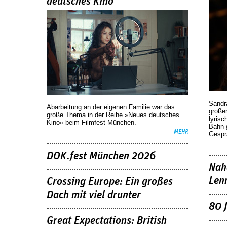
deutsches Kino
Sandr
Abarbeitung an der eigenen Familie war das
großen
große Thema in der Reihe »Neues deutsches
lyrisc
Kino« beim Filmfest München.
Bahn 
MEHR
Gespr
DOK.fest München 2026
Nah
Len
Crossing Europe: Ein großes
Dach mit viel drunter
80 
Great Expectations: British