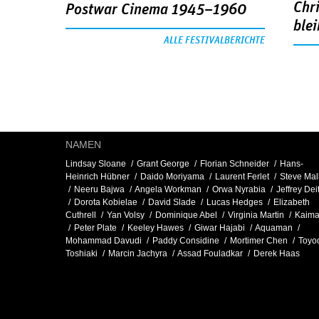
Chr
Postwar Cinema 1945–1960
blei
ALLE FESTIVALBERICHTE
NAMEN
Lindsay Sloane
Grant George
Florian Schneider
Hans-
Heinrich Hübner
Daido Moriyama
Laurent Ferlet
Steve Mal
Neeru Bajwa
Angela Workman
Orwa Nyrabia
Jeffrey Dei
Dorota Kobielae
David Slade
Lucas Hedges
Elizabeth
Cuthrell
Yan Volsy
Dominique Abel
Virginia Martin
Kaim
Peter Plate
Keeley Hawes
Giwar Hajabi
Aquaman
Mohammad Davudi
Paddy Considine
Mortimer Chen
Toyo
Toshiaki
Marcin Jachyra
Assad Fouladkar
Derek Haas