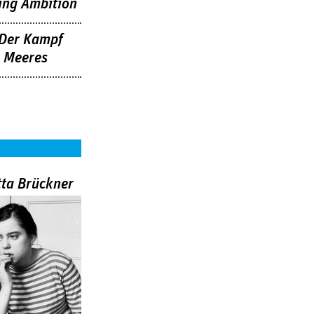
ing Ambition
 Der Kampf
s Meeres
tta Brückner