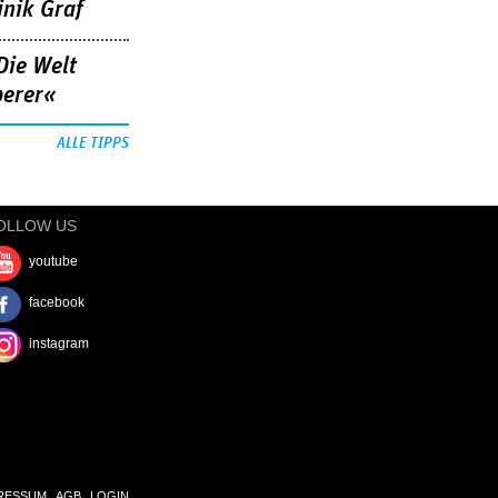
nik Graf
Die Welt
berer«
ALLE TIPPS
OLLOW US
youtube
facebook
instagram
RESSUM
AGB
LOGIN