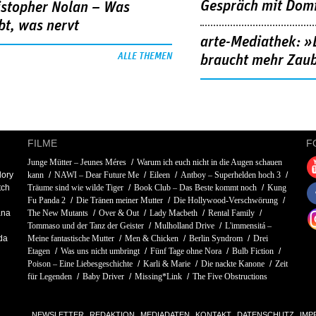
Gespräch mit Domi
istopher Nolan – Was
bt, was nervt
arte-Mediathek: »
ALLE THEMEN
braucht mehr Zau
FILME
F
Junge Mütter – Jeunes Méres
Warum ich euch nicht in die Augen schauen
lory
kann
NAWI – Dear Future Me
Eileen
Antboy – Superhelden hoch 3
tch
Träume sind wie wilde Tiger
Book Club – Das Beste kommt noch
Kung
Fu Panda 2
Die Tränen meiner Mutter
Die Hollywood-Verschwörung
ana
The New Mutants
Over & Out
Lady Macbeth
Rental Family
Tommaso und der Tanz der Geister
Mulholland Drive
L'immensitá –
da
Meine fantastische Mutter
Men & Chicken
Berlin Syndrom
Drei
Etagen
Was uns nicht umbringt
Fünf Tage ohne Nora
Bulb Fiction
Poison – Eine Liebesgeschichte
Karli & Marie
Die nackte Kanone
Zeit
für Legenden
Baby Driver
Missing*Link
The Five Obstructions
NEWSLETTER
REDAKTION
MEDIADATEN
KONTAKT
DATENSCHUTZ
IMP