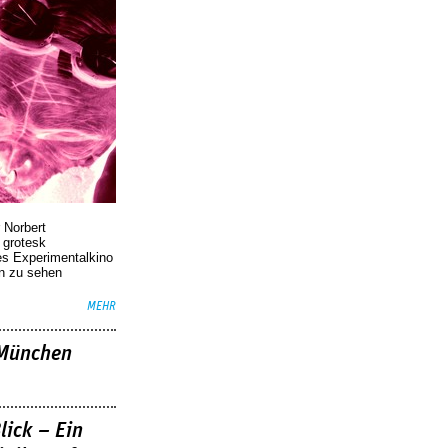
 Norbert
r grotesk
es Experimentalkino
en zu sehen
MEHR
»München
lick – Ein