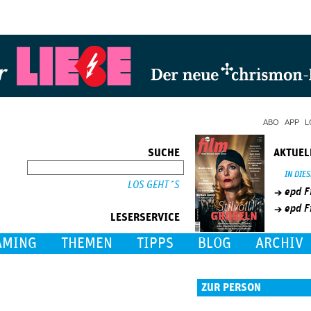
Jump to Navigation
ABO
APP
L
SUCHE
AKTUEL
SUCHE
IN DIE
epd F
epd F
LESERSERVICE
AMING
THEMEN
TIPPS
BLOG
ARCHIV
ZUR PERSON