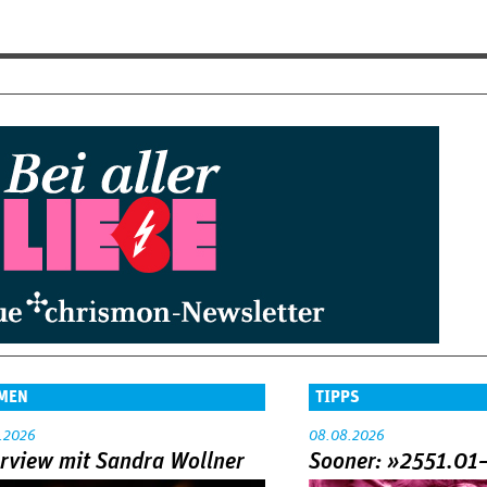
MEN
TIPPS
.2026
08.08.2026
erview mit Sandra Wollner
Sooner: »2551.01