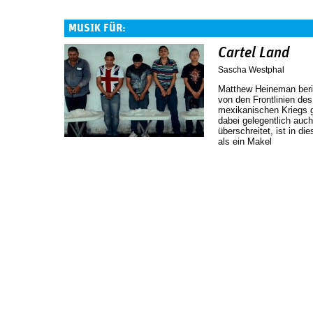
MUSIK FÜR:
Cartel Land
Sascha Westphal
Matthew Heineman beric
von den Frontlinien de
mexikanischen Kriegs g
dabei gelegentlich auc
überschreitet, ist in d
als ein Makel