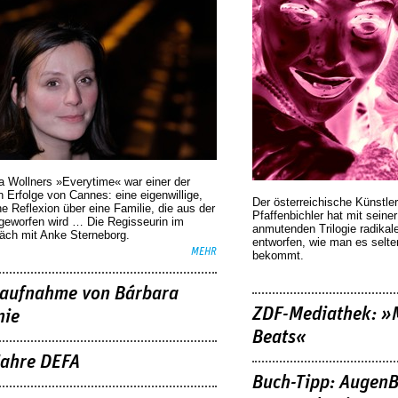
a Wollners »Everytime« war einer der
 Erfolge von Cannes: eine eigenwillige,
Der österreichische Künstler
he Reflexion über eine ­Familie, die aus der
Pfaffenbichler hat mit seine
geworfen wird … Die Regisseurin im
anmutenden Trilogie radikal
äch mit Anke Sterneborg.
entworfen, wie man es selt
MEHR
bekommt.
aufnahme von Bárbara
ZDF-Mediathek: 
nie
Beats«
Jahre DEFA
Buch-Tipp: AugenB