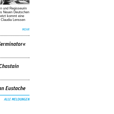
in und Regisseurin
des Neuen Deutschen
Jetzt kommt eine
. Claudia Lenssen
MEHR
Terminator«
 Chastain
an Eustache
ALLE MELDUNGEN