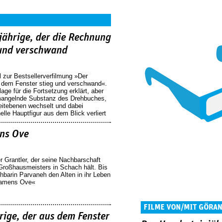
jährige, der die Rechnung
 und verschwand
zur Bestsellerverfilmung »Der
s dem Fenster stieg und verschwand«.
ge für die Fortsetzung erklärt, aber
 mangelnde Substanz des Drehbuches,
eitebenen wechselt und dabei
lle Hauptfigur aus dem Blick verliert
ns Ove
r Grantler, der seine Nachbarschaft
Großhausmeisters in Schach hält. Bis
hbarin Parvaneh den Alten in ihr Leben
namens Ove«
FILME VON/MIT GÖRA
rige, der aus dem Fenster