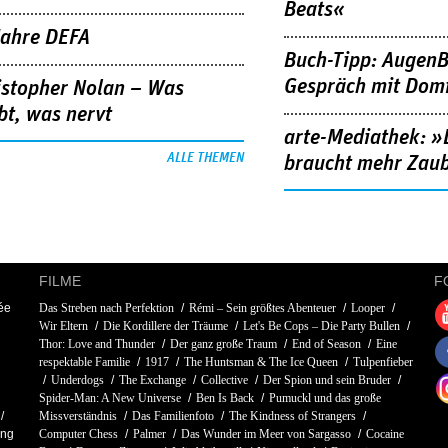
Beats«
Jahre DEFA
Buch-Tipp: AugenB
Gespräch mit Domi
istopher Nolan – Was
bt, was nervt
arte-Mediathek: »
ALLE THEMEN
braucht mehr Zau
FILME
F
ée
Das Streben nach Perfektion
Rémi – Sein größtes Abenteuer
Looper
Wir Eltern
Die Kordillere der Träume
Let's Be Cops – Die Party Bullen
Thor: Love and Thunder
Der ganz große Traum
End of Season
Eine
respektable Familie
1917
The Huntsman & The Ice Queen
Tulpenfieber
Underdogs
The Exchange
Collective
Der Spion und sein Bruder
Spider-Man: A New Universe
Ben Is Back
Pumuckl und das große
Missverständnis
Das Familienfoto
The Kindness of Strangers
ang
Computer Chess
Palmer
Das Wunder im Meer von Sargasso
Cocaine