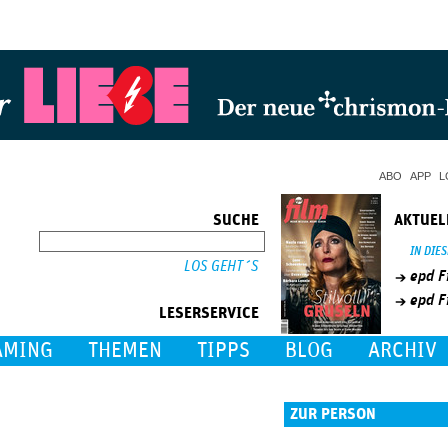
Jump to Navigation
ABO
APP
L
SUCHE
AKTUEL
SUCHE
IN DIE
epd F
epd F
LESERSERVICE
AMING
THEMEN
TIPPS
BLOG
ARCHIV
ZUR PERSON