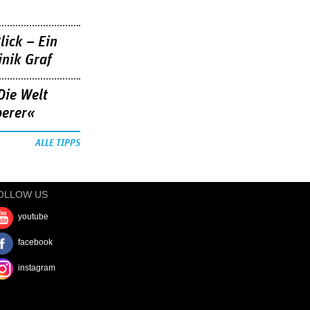
lick – Ein
nik Graf
Die Welt
berer«
ALLE TIPPS
OLLOW US
youtube
facebook
instagram