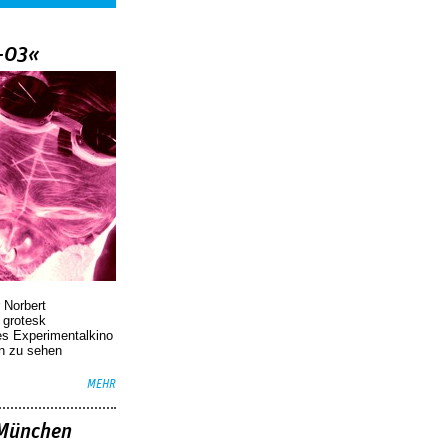
–03«
 Norbert
r grotesk
es Experimentalkino
en zu sehen
MEHR
»München