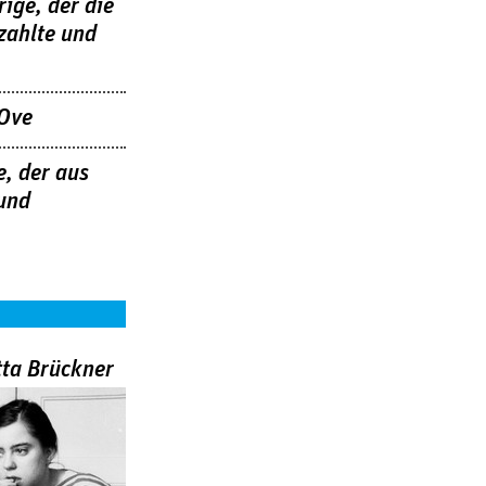
ige, der die
zahlte und
Ove
, der aus
 und
tta Brückner