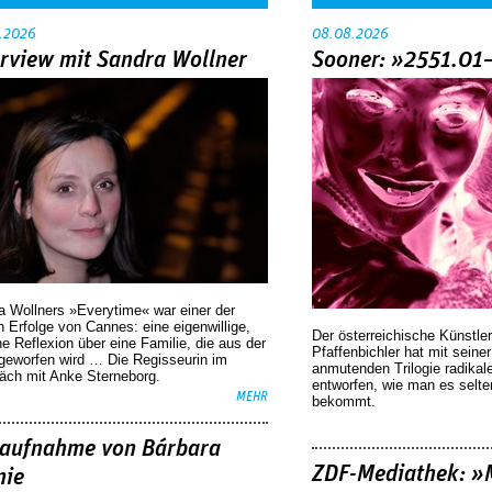
.2026
08.08.2026
erview mit Sandra Wollner
Sooner: »2551.01
a Wollners »Everytime« war einer der
 Erfolge von Cannes: eine eigenwillige,
Der österreichische Künstler
he Reflexion über eine ­Familie, die aus der
Pfaffenbichler hat mit seine
geworfen wird … Die Regisseurin im
anmutenden Trilogie radikal
äch mit Anke Sterneborg.
entworfen, wie man es selt
MEHR
bekommt.
aufnahme von Bárbara
ZDF-Mediathek: 
nie