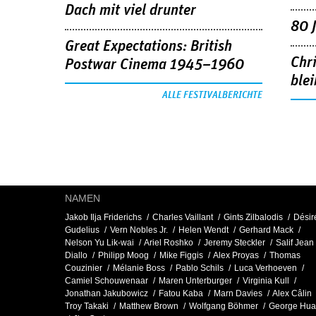
Dach mit viel drunter
80 
Great Expectations: British
Chr
Postwar Cinema 1945–1960
blei
ALLE FESTIVALBERICHTE
NAMEN
Jakob Ilja Friderichs
Charles Vaillant
Gints Zilbalodis
Désir
Gudelius
Vern Nobles Jr.
Helen Wendt
Gerhard Mack
Nelson Yu Lik-wai
Ariel Roshko
Jeremy Steckler
Salif Jean
Diallo
Philipp Moog
Mike Figgis
Alex Proyas
Thomas
Couzinier
Mélanie Boss
Pablo Schils
Luca Verhoeven
Camiel Schouwenaar
Maren Unterburger
Virginia Kull
Jonathan Jakubowicz
Fatou Kaba
Marn Davies
Alex Câlin
Troy Takaki
Matthew Brown
Wolfgang Böhmer
George Hu