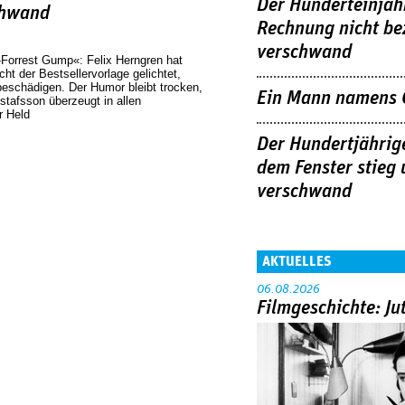
Der Hunderteinjähr
chwand
Rechnung nicht be
verschwand
Forrest Gump«: Felix Herngren hat
cht der Bestsellervorlage gelichtet,
eschädigen. Der Humor bleibt trocken,
Ein Mann namens 
tafsson überzeugt in allen
r Held
Der Hundertjährige
dem Fenster stieg
verschwand
AKTUELLES
06.08.2026
Filmgeschichte: Ju