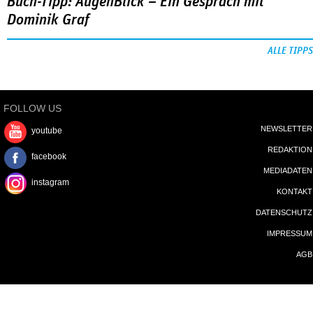
Buch-Tipp: AugenBlick – Ein Gespräch mit
Dominik Graf
ALLE TIPPS
FOLLOW US
NEWSLETTER
youtube
REDAKTION
facebook
MEDIADATEN
instagram
KONTAKT
DATENSCHUTZ
IMPRESSUM
AGB