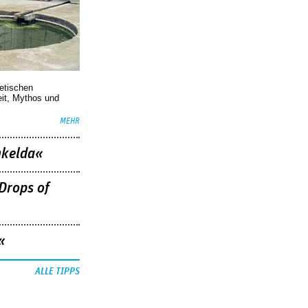
oetischen
eit, Mythos und
MEHR
nkelda«
Drops of
«
ALLE TIPPS