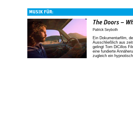
MUSIK FÜR:
The Doors – Wh
Patrick Seyboth
Ein Dokumentarfilm, der 
Ausschließlich aus zei
gelingt Tom DiCillos F
eine fundierte Annäher
zugleich ein hypnotisch