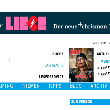
Jump to Navigation
ABO
APP
L
SUCHE
AKTUEL
SUCHE
IN DIE
epd F
epd F
LESERSERVICE
AMING
THEMEN
TIPPS
BLOG
ARCHIV
ZUR PERSON