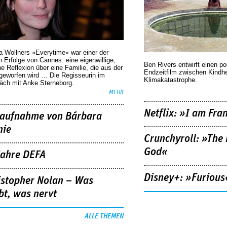
a Wollners »Everytime« war einer der
 Erfolge von Cannes: eine eigenwillige,
Ben Rivers entwirft einen p
he Reflexion über eine ­Familie, die aus der
Endzeitfilm zwischen Kindh
geworfen wird … Die Regisseurin im
Klimakatastrophe.
äch mit Anke Sterneborg.
MEHR
Netflix: »I am Fra
aufnahme von Bárbara
nie
Crunchyroll: »The 
God«
Jahre DEFA
Disney+: »Furious
istopher Nolan – Was
bt, was nervt
ALLE THEMEN