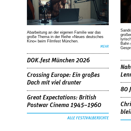
Sandr
Abarbeitung an der eigenen Familie war das
großen
große Thema in der Reihe »Neues deutsches
lyrisc
Kino« beim Filmfest München.
Bahn 
MEHR
Gespr
DOK.fest München 2026
Nah
Len
Crossing Europe: Ein großes
Dach mit viel drunter
80 
Great Expectations: British
Chr
Postwar Cinema 1945–1960
blei
ALLE FESTIVALBERICHTE