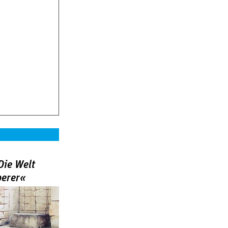
Die Welt
berer«