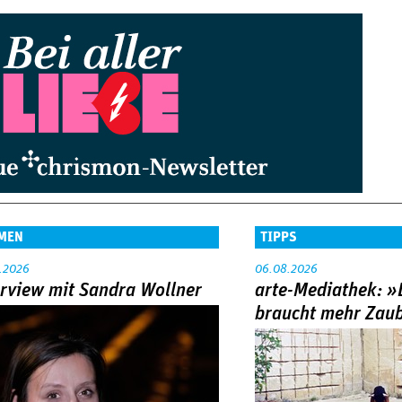
MEN
TIPPS
.2026
06.08.2026
erview mit Sandra Wollner
arte-Mediathek: »
braucht mehr Zau