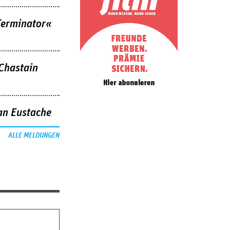
Terminator«
 Chastain
an Eustache
ALLE MELDUNGEN