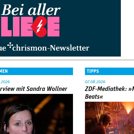
MEN
TIPPS
.2026
07.08.2026
erview mit Sandra Wollner
ZDF-Mediathek: 
Beats«