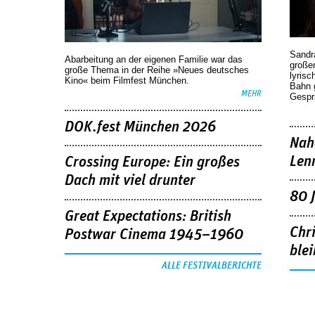
Sandr
Abarbeitung an der eigenen Familie war das
großen
große Thema in der Reihe »Neues deutsches
lyrisc
Kino« beim Filmfest München.
Bahn 
MEHR
Gespr
DOK.fest München 2026
Nah
Len
Crossing Europe: Ein großes
Dach mit viel drunter
80 
Great Expectations: British
Chr
Postwar Cinema 1945–1960
blei
ALLE FESTIVALBERICHTE