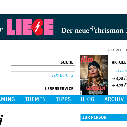
Jump to Navigation
ABO
APP
L
SUCHE
AKTUEL
SUCHE
IN DIE
epd F
epd F
LESERSERVICE
AMING
THEMEN
TIPPS
BLOG
ARCHIV
i
ZUR PERSON