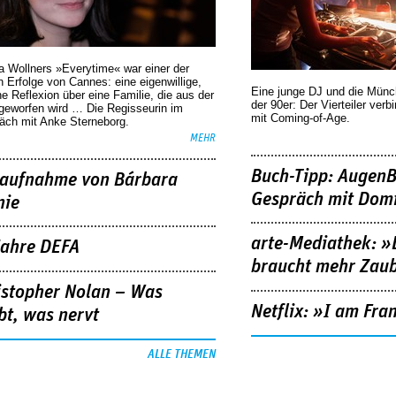
a Wollners »Everytime« war einer der
 Erfolge von Cannes: eine eigenwillige,
Eine junge DJ und die Mün
he Reflexion über eine ­Familie, die aus der
der 90er: Der Vierteiler verb
geworfen wird … Die Regisseurin im
mit Coming-of-Age.
äch mit Anke Sterneborg.
MEHR
Buch-Tipp: AugenB
aufnahme von Bárbara
Gespräch mit Domi
nie
arte-Mediathek: »
Jahre DEFA
braucht mehr Zau
istopher Nolan – Was
Netflix: »I am Fra
bt, was nervt
ALLE THEMEN