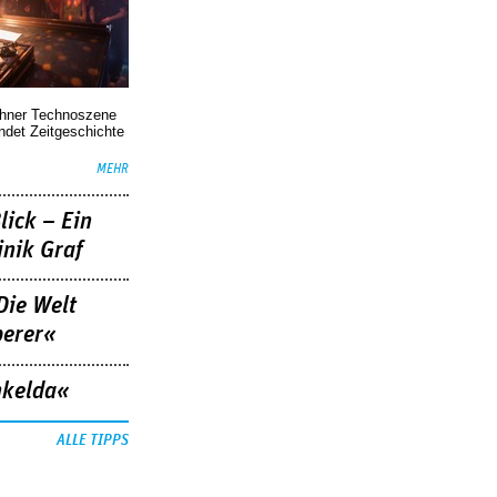
chner Technoszene
indet Zeitgeschichte
MEHR
lick – Ein
nik Graf
Die Welt
berer«
nkelda«
ALLE TIPPS