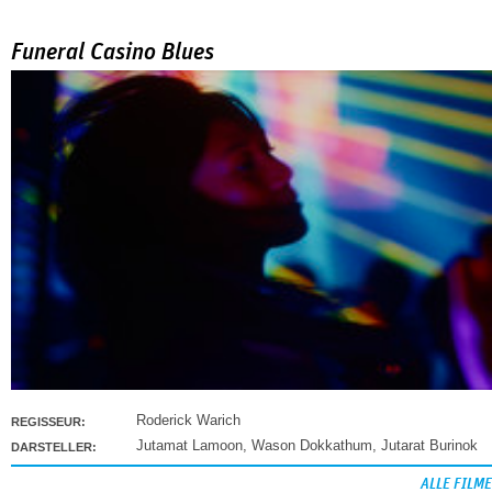
Funeral Casino Blues
Roderick Warich
REGISSEUR:
Jutamat Lamoon
,
Wason Dokkathum
,
Jutarat Burinok
DARSTELLER:
ALLE FILME