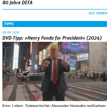
80 Jahre DEFA
ALLE THEMEN
TIPPS
09.08.2026
DVD-Tipp: »Henry Fonda for President« (2024)
Kino, Leben, Zeitgeschichte: Alexander Horwaths großartiger