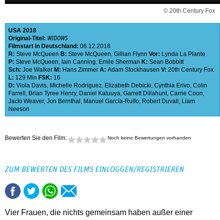
© 20th Century Fox
USA
2018
Original-Titel:
WIDOWS
Filmstart in Deutschland:
06.12.2018
R:
Steve McQueen
B:
Steve McQueen
,
Gillian Flynn
Vor:
Lynda La Plante
P:
Steve McQueen
,
Iain Canning
,
Emile Sherman
K:
Sean Bobbitt
Sch:
Joe Walker
M:
Hans Zimmer
A:
Adam Stockhausen
V:
20th Century Fox
L:
129 Min
FSK:
16
D:
Viola Davis
,
Michelle Rodriguez
,
Elizabeth Debicki
,
Cynthia Erivo
,
Colin
Farrell
,
Brian Tyree Henry
,
Daniel Kaluuya
,
Garrett Dillahunt
,
Carrie Coon
,
Jacki Weaver
,
Jon Bernthal
,
Manuel García-Rulfo
,
Robert Duvall
,
Liam
Neeson
Bewerten Sie den Film:
Noch keine Bewertungen vorhanden
ZUM BEWERTEN DES FILMS EINLOGGEN/REGISTRIEREN
Vier Frauen, die nichts gemeinsam haben außer einer