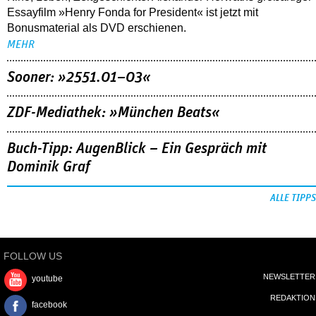
Essayfilm »Henry Fonda for President« ist jetzt mit
Bonusmaterial als DVD erschienen.
MEHR
Sooner: »2551.01–03«
ZDF-Mediathek: »München Beats«
Buch-Tipp: AugenBlick – Ein Gespräch mit
Dominik Graf
ALLE TIPPS
FOLLOW US
NEWSLETTER
youtube
REDAKTION
facebook