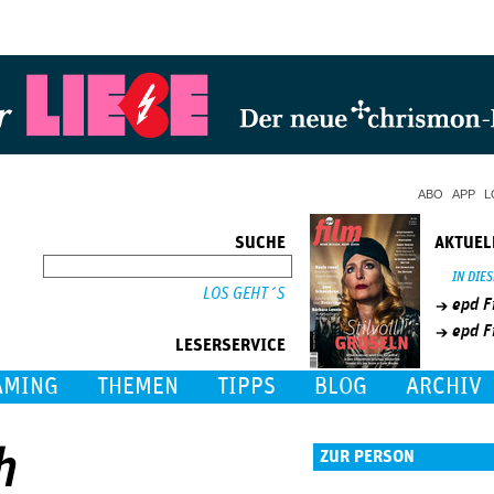
Jump to Navigation
ABO
APP
L
SUCHE
AKTUEL
SUCHE
IN DIE
epd F
epd F
LESERSERVICE
AMING
THEMEN
TIPPS
BLOG
ARCHIV
h
ZUR PERSON