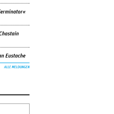
Terminator«
 Chastain
an Eustache
ALLE MELDUNGEN