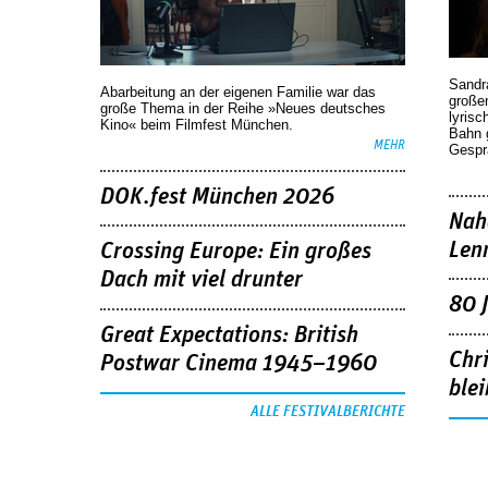
Sandr
Abarbeitung an der eigenen Familie war das
großen
große Thema in der Reihe »Neues deutsches
lyrisc
Kino« beim Filmfest München.
Bahn 
MEHR
Gespr
DOK.fest München 2026
Nah
Len
Crossing Europe: Ein großes
Dach mit viel drunter
80 
Great Expectations: British
Chr
Postwar Cinema 1945–1960
blei
ALLE FESTIVALBERICHTE