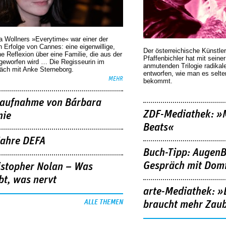
a Wollners »Everytime« war einer der
 Erfolge von Cannes: eine eigenwillige,
Der österreichische Künstler
he Reflexion über eine ­Familie, die aus der
Pfaffenbichler hat mit seine
geworfen wird … Die Regisseurin im
anmutenden Trilogie radikal
äch mit Anke Sterneborg.
entworfen, wie man es selt
MEHR
bekommt.
aufnahme von Bárbara
ZDF-Mediathek: 
nie
Beats«
Jahre DEFA
Buch-Tipp: AugenB
Gespräch mit Domi
istopher Nolan – Was
bt, was nervt
arte-Mediathek: »
ALLE THEMEN
braucht mehr Zau