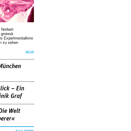
 Norbert
r grotesk
es Experimentalkino
en zu sehen
MEHR
»München
lick – Ein
nik Graf
Die Welt
berer«