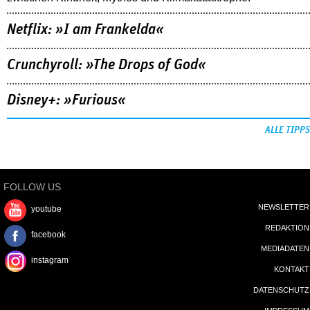
Netflix: »I am Frankelda«
Crunchyroll: »The Drops of God«
Disney+: »Furious«
ALLE TIPPS
FOLLOW US
NEWSLETTER
youtube
REDAKTION
facebook
MEDIADATEN
instagram
KONTAKT
DATENSCHUTZ