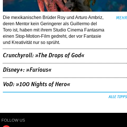
Die mexikanischen Brüder Roy und Arturo Ambriz,
MEHR
deren Mentor kein Geringerer als Guillermo del
Toro ist, haben mit ihrem Studio Cinema Fantasma
einen Stop-Motion-Film gedreht, der vor Fantasie
und Kreativität nur so sprüht.
Crunchyroll: »The Drops of God«
Disney+: »Furious«
VoD: »100 Nights of Hero«
ALLE TIPPS
FOLLOW US