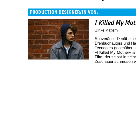
PRODUCTION DESIGNER/IN VON:
I Killed My Mot
Ulrike Mattern
Souveränes Debüt eines
Drehbuchautors und Hau
Teenagers gegenüber se
»I Killed My Mother« i
Film, der selbst in se
Zuschauer schmusen wi