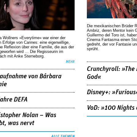
Die mexikanischen Brüder R
Ambriz, deren Mentor kein G
Guillermo del Toro ist, habe
a Wollners »Everytime« war einer der
Cinema Fantasma einen Sto
 Erfolge von Cannes: eine eigenwillige,
gedreht, der vor Fantasie un
he Reflexion über eine ­Familie, die aus der
sprüht.
geworfen wird … Die Regisseurin im
äch mit Anke Sterneborg.
MEHR
Crunchyroll: »The 
aufnahme von Bárbara
God«
nie
Disney+: »Furious
Jahre DEFA
VoD: »100 Nights 
istopher Nolan – Was
bt, was nervt
ALLE THEMEN