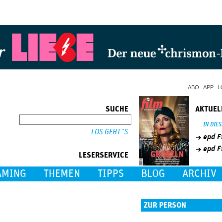
Jump to Navigation
ABO
APP
L
SUCHE
AKTUEL
SUCHE
IN DIE
epd F
epd F
LESERSERVICE
AMING
THEMEN
TIPPS
BLOG
ARCHIV
ZUR PERSON