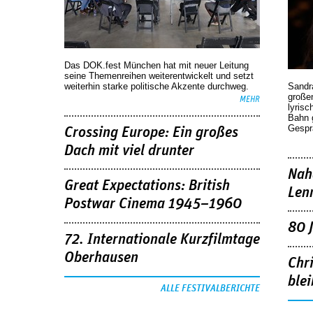
Das DOK.fest München hat mit neuer Leitung
seine Themenreihen weiterentwickelt und setzt
weiterhin starke politische Akzente durchweg.
Sandr
großen
MEHR
lyrisc
Bahn 
Gespr
Crossing Europe: Ein großes
Dach mit viel drunter
Nah
Great Expectations: British
Len
Postwar Cinema 1945–1960
80 
72. Internationale Kurzfilmtage
Oberhausen
Chr
blei
ALLE FESTIVALBERICHTE