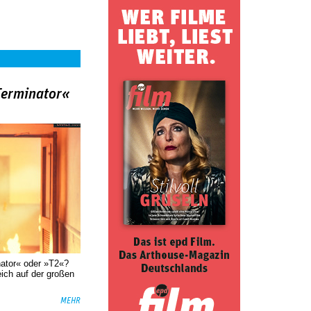
Terminator«
nator« oder »T2«?
eich auf der großen
MEHR