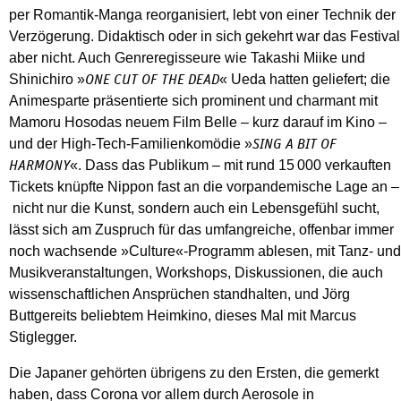
per Romantik-Manga reorganisiert, lebt von einer Technik der
Verzögerung. Didaktisch oder in sich gekehrt war das Festival
aber nicht. Auch Genreregisseure wie Takashi Miike und
Shinichiro »
« Ueda hatten geliefert; die
ONE CUT OF THE DEAD
Animesparte präsentierte sich prominent und charmant mit
Mamoru Hosodas neuem Film Belle – kurz darauf im Kino –
und der High-Tech-Familienkomödie »
SING A BIT OF
«. Dass das Publikum – mit rund 15 000 verkauften
HARMONY
Tickets knüpfte Nippon fast an die vorpandemische Lage an –
nicht nur die Kunst, sondern auch ein Lebensgefühl sucht,
lässt sich am Zuspruch für das umfangreiche, offenbar immer
noch wachsende »Culture«-Programm ablesen, mit Tanz- und
Musikveranstaltungen, Workshops, Diskussionen, die auch
wissenschaftlichen Ansprüchen standhalten, und Jörg
Buttgereits beliebtem Heimkino, dieses Mal mit Marcus
Stiglegger.
Die Japaner gehörten übrigens zu den Ersten, die gemerkt
haben, dass Corona vor allem durch Aerosole in