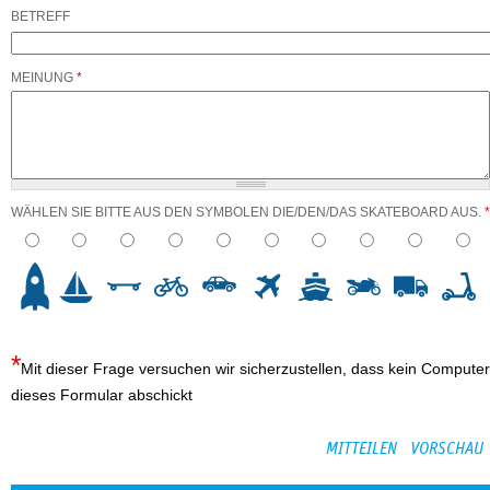
BETREFF
MEINUNG
*
WÄHLEN SIE BITTE AUS DEN SYMBOLEN DIE/DEN/DAS SKATEBOARD AUS.
*
3
4
5
6
7
8
9
10
Mit dieser Frage versuchen wir sicherzustellen, dass kein Computer
dieses Formular abschickt