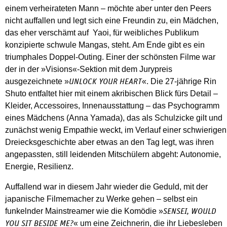
einem verheirateten Mann – möchte aber unter den Peers
nicht auffallen und legt sich eine Freundin zu, ein Mädchen,
das eher verschämt auf Yaoi, für weibliches Publikum
konzipierte schwule Mangas, steht. Am Ende gibt es ein
triumphales Doppel-Outing. Einer der schönsten Filme war
der in der »Visions«-Sektion mit dem Jurypreis
ausgezeichnete »
«. Die 27-jährige Rin
UNLOCK YOUR HEART
Shuto entfaltet hier mit einem akribischen Blick fürs Detail –
Kleider, Accessoires, Innenausstattung – das Psychogramm
eines Mädchens (Anna Yamada), das als Schulzicke gilt und
zunächst wenig Empathie weckt, im Verlauf einer schwierigen
Dreiecksgeschichte aber etwas an den Tag legt, was ihren
angepassten, still leidenden Mitschülern abgeht: Autonomie,
Energie, Resilienz.
Auffallend war in diesem Jahr wieder die Geduld, mit der
japanische Filmemacher zu Werke gehen – selbst ein
funkelnder Mainstreamer wie die Komödie »
SENSEI, WOULD
« um eine Zeichnerin, die ihr Liebesleben
YOU SIT BESIDE ME?