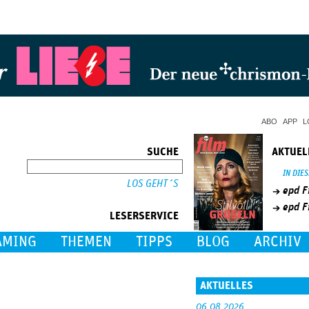
Jump to Navigation
ABO
APP
L
SUCHE
AKTUEL
SUCHE
IN DIE
epd F
epd F
LESERSERVICE
AMING
THEMEN
TIPPS
BLOG
ARCHIV
AKTUELLES
06.08.2026