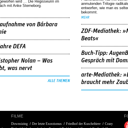
geworfen wird … Die Regisseurin im
anmutenden Trilogie radikal
äch mit Anke Sterneborg.
entworfen, wie man es selt
bekommt.
MEHR
aufnahme von Bárbara
ZDF-Mediathek: 
nie
Beats«
Jahre DEFA
Buch-Tipp: AugenB
Gespräch mit Domi
istopher Nolan – Was
bt, was nervt
arte-Mediathek: »
ALLE THEMEN
braucht mehr Zau
FILME
F
Downsizing
Der letzte Exorzismus
Friedhof der Kuscheltiere
Crazy