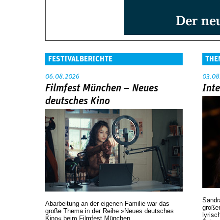
FESTIVALBERICHTE
THE
06.08.2026
03.08
Filmfest München – Neues
Int
deutsches Kino
Sandr
Abarbeitung an der eigenen Familie war das
großen
große Thema in der Reihe »Neues deutsches
lyrisc
Kino« beim Filmfest München.