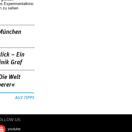
es Experimentalkino
en zu sehen
»München
lick – Ein
nik Graf
Die Welt
berer«
ALLE TIPPS
OLLOW US
youtube