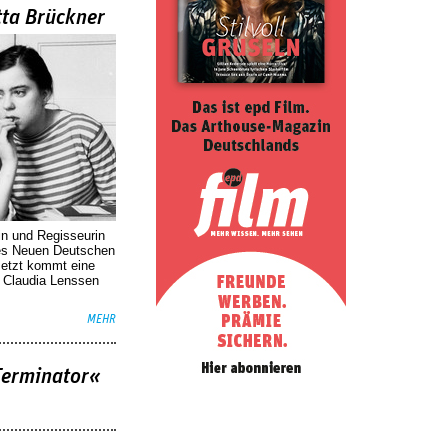
tta Brückner
in und Regisseurin
des Neuen Deutschen
Jetzt kommt eine
. Claudia Lenssen
MEHR
Terminator«