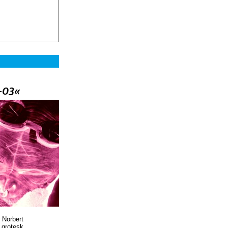
–03«
 Norbert
r grotesk