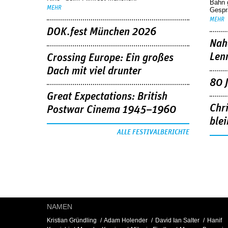
Bahn 
MEHR
Gespr
MEHR
DOK.fest München 2026
Nah
Len
Crossing Europe: Ein großes
Dach mit viel drunter
80 
Great Expectations: British
Chr
Postwar Cinema 1945–1960
blei
ALLE FESTIVALBERICHTE
NAMEN
Kristian Gründling
Adam Holender
David Ian Salter
Hanif