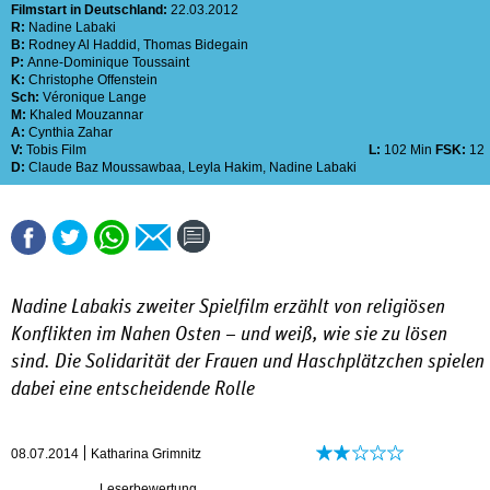
Filmstart in Deutschland:
22.03.2012
R:
Nadine Labaki
B:
Rodney Al Haddid
,
Thomas Bidegain
P:
Anne-Dominique Toussaint
K:
Christophe Offenstein
Sch:
Véronique Lange
M:
Khaled Mouzannar
A:
Cynthia Zahar
V:
Tobis Film
L:
102 Min
FSK:
12
D:
Claude Baz Moussawbaa
,
Leyla Hakim
,
Nadine Labaki
Nadine Labakis zweiter Spielfilm erzählt von religiösen
Konflikten im Nahen Osten – und weiß, wie sie zu lösen
sind. Die Solidarität der Frauen und Haschplätzchen spielen
dabei eine entscheidende Rolle
08.07.2014
Katharina Grimnitz
Leserbewertung