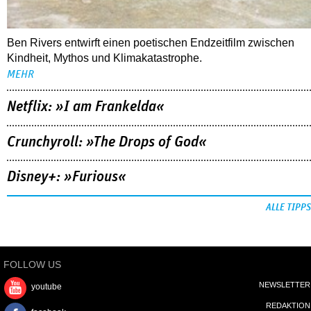
Netflix: »I am Frankelda«
Crunchyroll: »The Drops of God«
Disney+: »Furious«
ALLE TIPPS
FOLLOW US
NEWSLETTER
youtube
REDAKTION
facebook
MEDIADATEN
instagram
KONTAKT
DATENSCHUTZ
IMPRESSUM
AGB