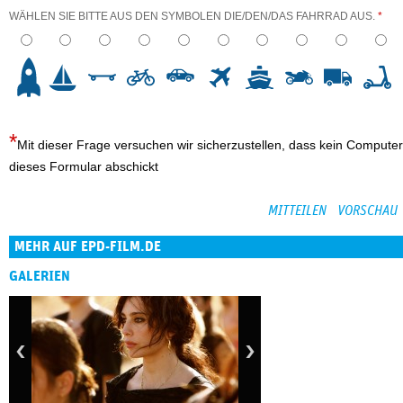
WÄHLEN SIE BITTE AUS DEN SYMBOLEN DIE/DEN/DAS FAHRRAD AUS.
*
3
4
5
6
7
8
9
10
Mit dieser Frage versuchen wir sicherzustellen, dass kein Computer
dieses Formular abschickt
MEHR AUF EPD-FILM.DE
GALERIEN