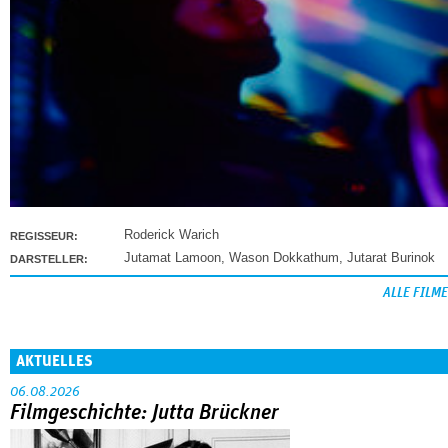
Roderick Warich
REGISSEUR:
Jutamat Lamoon
,
Wason Dokkathum
,
Jutarat Burinok
DARSTELLER:
ALLE FILME
AKTUELLES
06.08.2026
Filmgeschichte: Jutta Brückner