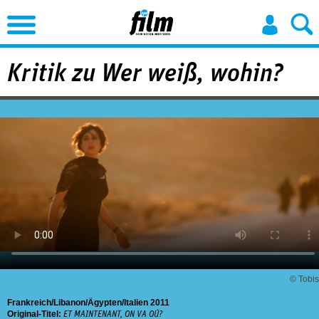
Jump to Navigation
Kritik zu Wer weiß, wohin?
© Tobis
Frankreich
Libanon
Ägypten
Italien
2011
Original-Titel:
ET MAINTENANT, ON VA OÚ?