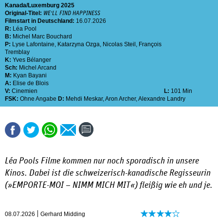
Kanada
Luxemburg
2025
Original-Titel:
WE'LL FIND HAPPINESS
Filmstart in Deutschland:
16.07.2026
R:
Léa Pool
B:
Michel Marc Bouchard
P:
Lyse Lafontaine
,
Katarzyna Ozga
,
Nicolas Steil
,
François
Tremblay
K:
Yves Bélanger
Sch:
Michel Arcand
M:
Kyan Bayani
A:
Elise de Blois
V:
Cinemien
L:
101 Min
FSK:
Ohne Angabe
D:
Mehdi Meskar
,
Aron Archer
,
Alexandre Landry
Léa Pools Filme kommen nur noch sporadisch in unsere
Kinos. Dabei ist die schweizerisch-kanadische Regisseurin
(»
EMPORTE-MOI – NIMM MICH MIT
«) fleißig wie eh und je.
08.07.2026
Gerhard Midding