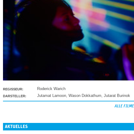
Roderick Warich
REGISSEUR:
Jutamat Lamoon
,
Wason Dokkathum
,
Jutarat Burinok
DARSTELLER:
ALLE FILME
AKTUELLES