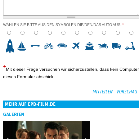
WÄHLEN SIE BITTE AUS DEN SYMBOLEN DIE/DEN/DAS AUTO AUS.
*
3
4
5
6
7
8
9
10
Mit dieser Frage versuchen wir sicherzustellen, dass kein Computer
dieses Formular abschickt
MEHR AUF EPD-FILM.DE
GALERIEN