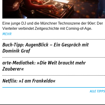
Buch-Tipp: AugenBlick – Ein Gespräch mit
Dominik Graf
arte-Mediathek: »Die Welt braucht mehr
Zauberer«
Netflix: »I am Frankelda«
ALLE TIPPS
FOLLOW US
NEWSLETTER
youtube
REDAKTION
facebook
MEDIADATEN
instagram
KONTAKT