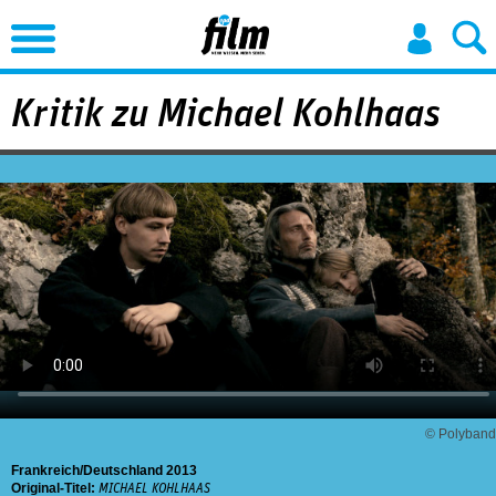
Jump to Navigation
Kritik zu Michael Kohlhaas
© Polyband
Frankreich
Deutschland
2013
Original-Titel:
MICHAEL KOHLHAAS