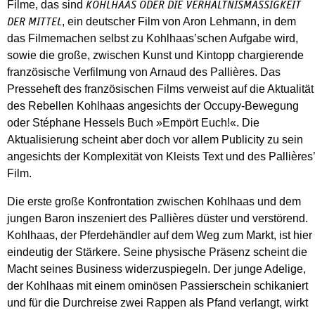
Filme, das sind
KOHLHAAS ODER DIE VERHÄLTNISMÄSSIGKEIT D
, ein deutscher Film von Aron Lehmann, in dem
ER MITTEL
das Filmemachen selbst zu Kohlhaas’schen Aufgabe wird,
sowie die große, zwischen Kunst und Kintopp chargierende
französische Verfilmung von Arnaud des Pallières. Das
Presseheft des französischen Films verweist auf die Aktualität
des Rebellen Kohlhaas angesichts der Occupy-Bewegung
oder Stéphane Hessels Buch »Empört Euch!«. Die
Aktualisierung scheint aber doch vor allem Publicity zu sein
angesichts der Komplexität von Kleists Text und des Pallières’
Film.
Die erste große Konfrontation zwischen Kohlhaas und dem
jungen Baron inszeniert des Pallières düster und verstörend.
Kohlhaas, der Pferdehändler auf dem Weg zum Markt, ist hier
eindeutig der Stärkere. Seine physische Präsenz scheint die
Macht seines Business widerzuspiegeln. Der junge Adelige,
der Kohlhaas mit einem ominösen Passierschein schikaniert
und für die Durchreise zwei Rappen als Pfand verlangt, wirkt