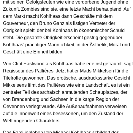
mit seinen Gefolgsleuten wie eine verdorbene Jugend ohne
Zukunft. Zombies sind sie, eine letzte Macht behauptend. Auf
dem Markt macht Kohlhaas dann Geschäfte mit dem
Gouverneur, den Bruno Ganz als listigen Vertreter der
Obrigkeit spielt, der bei Kohlhaas in ökonomischer Schuld
steht. Die gesamte Obrigkeit erscheint gestrig gegenüber
Kohlhaas’ prächtiger Männlichkeit, in der Ästhetik, Moral und
Geschäft eine Einheit bilden.
Von Clint Eastwood als Kohlhaas habe er einst geträumt, sagt
Regisseur des Pallières. Jetzt hat er Mads Mikkelsen für die
Titelrolle gewonnen. Das erotische, ausdrucksstarke Gesicht
Mikkelsens filmt des Pallières wie eine Landschaft, es ist ein
zentraler Teil des archaisch anmutenden Schauplatzes, der
von Brandenburg und Sachsen in die karge Region der
Cevennen verlegt wurde. Alle Außenaufnahmen verweisen
auf die Innenwelt eines besessenen, um den Zustand der
Welt ringenden Charakters.
Das Familienleben von Michael Kohlhaas schildert des