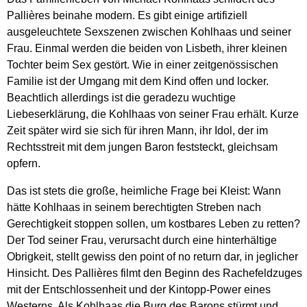
Pallières beinahe modern. Es gibt einige artifiziell
ausgeleuchtete Sexszenen zwischen Kohlhaas und seiner
Frau. Einmal werden die beiden von Lisbeth, ihrer kleinen
Tochter beim Sex gestört. Wie in einer zeitgenössischen
Familie ist der Umgang mit dem Kind offen und locker.
Beachtlich allerdings ist die geradezu wuchtige
Liebeserklärung, die Kohlhaas von seiner Frau erhält. Kurze
Zeit später wird sie sich für ihren Mann, ihr Idol, der im
Rechtsstreit mit dem jungen Baron feststeckt, gleichsam
opfern.
Das ist stets die große, heimliche Frage bei Kleist: Wann
hätte Kohlhaas in seinem berechtigten Streben nach
Gerechtigkeit stoppen sollen, um kostbares Leben zu retten?
Der Tod seiner Frau, verursacht durch eine hinterhältige
Obrigkeit, stellt gewiss den point of no return dar, in jeglicher
Hinsicht. Des Pallières filmt den Beginn des Rachefeldzuges
mit der Entschlossenheit und der Kintopp-Power eines
Westerns. Als Kohlhaas die Burg des Barons stürmt und