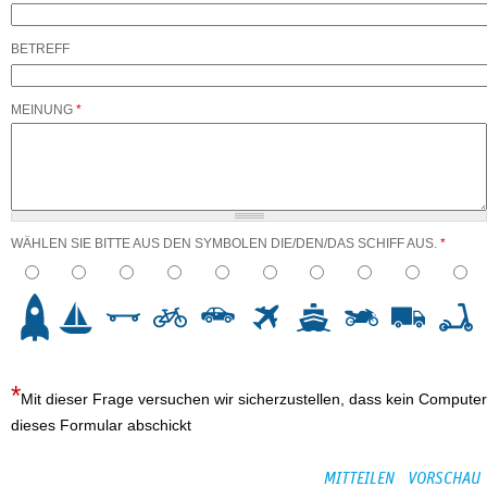
BETREFF
MEINUNG
*
WÄHLEN SIE BITTE AUS DEN SYMBOLEN DIE/DEN/DAS SCHIFF AUS.
*
3
4
5
6
7
8
9
10
Mit dieser Frage versuchen wir sicherzustellen, dass kein Computer
dieses Formular abschickt