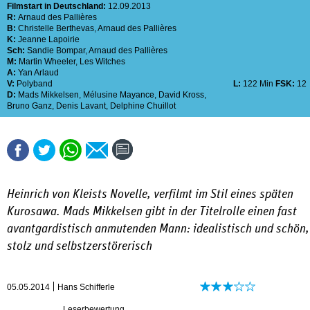
Filmstart in Deutschland:
12.09.2013
R:
Arnaud des Pallières
B:
Christelle Berthevas
,
Arnaud des Pallières
K:
Jeanne Lapoirie
Sch:
Sandie Bompar
,
Arnaud des Pallières
M:
Martin Wheeler
,
Les Witches
A:
Yan Arlaud
V:
Polyband
L:
122 Min
FSK:
12
D:
Mads Mikkelsen
,
Mélusine Mayance
,
David Kross
,
Bruno Ganz
,
Denis Lavant
,
Delphine Chuillot
Heinrich von Kleists Novelle, verfilmt im Stil eines späten
Kurosawa. Mads Mikkelsen gibt in der Titelrolle einen fast
avantgardistisch anmutenden Mann: idealistisch und schön,
stolz und selbstzerstörerisch
05.05.2014
Hans Schifferle
Leserbewertung