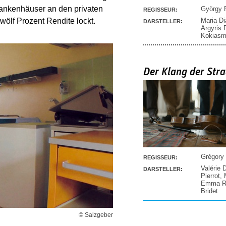
ankenhäuser an den privaten
György P
REGISSEUR:
Maria D
zwölf Prozent Rendite lockt.
DARSTELLER:
Argyris
Kokias
Der Klang der Stra
Grégory
REGISSEUR:
Valérie 
DARSTELLER:
Pierrot
,
Emma Ra
Bridet
© Salzgeber