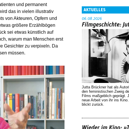
atienten und permanent
AKTUELLES
d das in vielen illustrativ
nts von Akteuren, Opfern und
06.08.2026
Filmgeschichte: Ju
ms etwas größere Erzählbögen
ck sei etwas künstlich auf
auch, warum man Menschen erst
e Gesichter zu verpixeln. Da
assen müssen.
Jutta Brückner hat als Autor
den feministischen Zweig 
Films maßgeblich geprägt. 
neue Arbeit von ihr ins Kino
blickt zurück.
Wieder im Kino: »