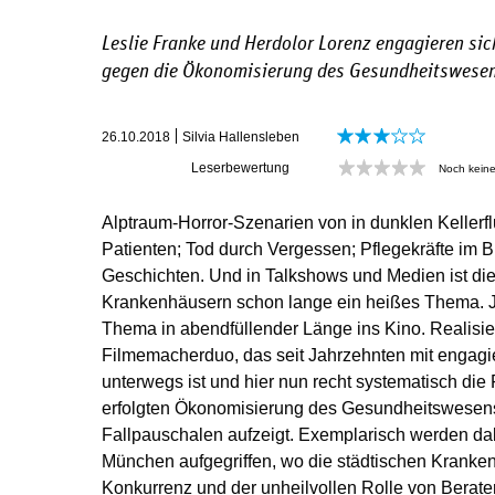
Leslie Franke und Herdolor Lorenz engagieren si
gegen die Ökonomisierung des Gesundheitswese
26.10.2018
Silvia Hallensleben
Leserbewertung
Noch kein
Alptraum-Horror-Szenarien von in dunklen Kellerf
Patienten; Tod durch Vergessen; Pflegekräfte im B
Geschichten. Und in Talkshows und Medien ist die
Krankenhäusern schon lange ein heißes Thema. J
Thema in abendfüllender Länge ins Kino. Realisie
Filmemacherduo, das seit Jahrzehnten mit engagie
unterwegs ist und hier nun recht systematisch die
erfolgten Ökonomisierung des Gesundheitswesens 
Fallpauschalen aufzeigt. Exemplarisch werden d
München aufgegriffen, wo die städtischen Kranken
Konkurrenz und der unheilvollen Rolle von Berate