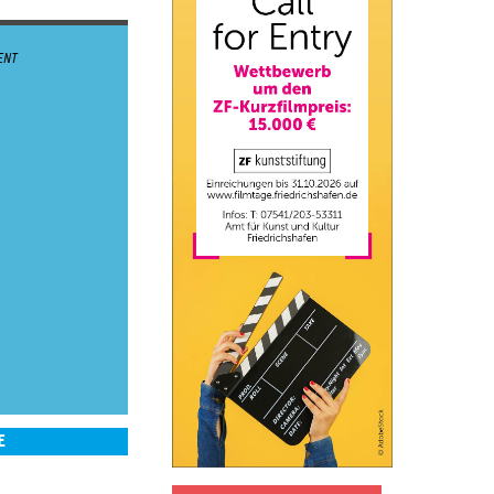
ENT
E