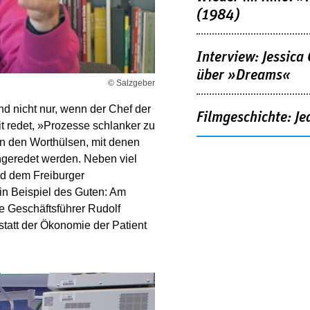
(1984)
Interview: Jessica
über »Dreams«
© Salzgeber
nd nicht nur, wenn der Chef der
Filmgeschichte: Je
it redet, »Prozesse schlanker zu
on den Worthülsen, mit denen
ngeredet werden. Neben viel
und dem Freiburger
ein Beispiel des Guten: Am
e Geschäftsführer Rudolf
tatt der Ökonomie der Patient