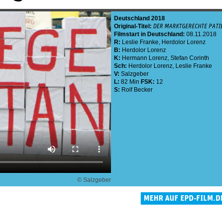
Deutschland
2018
Original-Titel:
DER MARKTGERECHTE PATI
Filmstart in Deutschland:
08.11.2018
R:
Leslie Franke
,
Herdolor Lorenz
B:
Herdolor Lorenz
K:
Hermann Lorenz
,
Stefan Corinth
Sch:
Herdolor Lorenz
,
Leslie Franke
V:
Salzgeber
L:
82 Min
FSK:
12
S:
Rolf Becker
© Salzgeber
MEHR AUF EPD-FILM.D