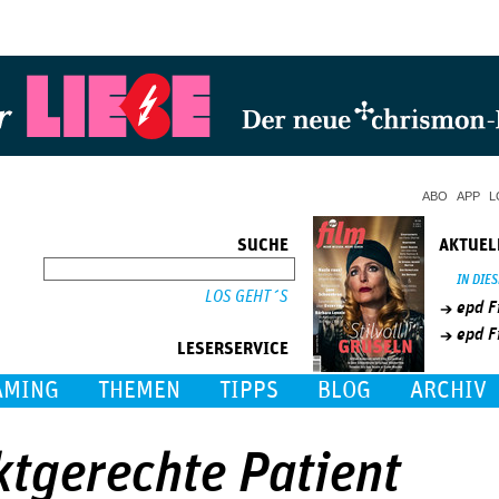
Jump to Navigation
ABO
APP
L
SUCHE
AKTUEL
SUCHE
IN DIE
epd F
epd F
LESERSERVICE
AMING
THEMEN
TIPPS
BLOG
ARCHIV
ktgerechte Patient