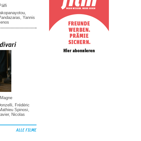
álfi
iakopanayotou
,
 Pandazaras
,
Yannis
menos
divari
 Magne
Donzelli
,
Frédéric
Mathieu Spinosi
,
vier
,
Nicolas
ALLE FILME