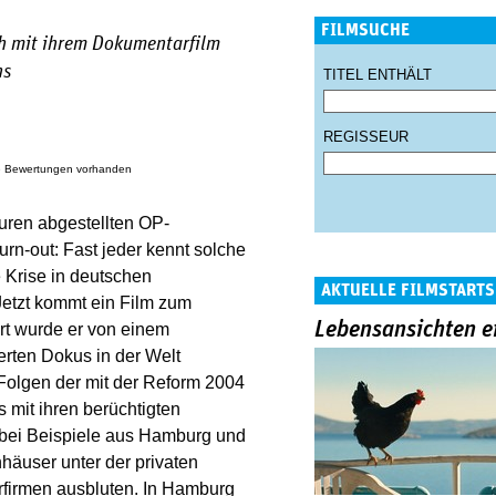
FILMSUCHE
ch mit ihrem Dokumentarfilm
ns
TITEL ENTHÄLT
REGISSEUR
e Bewertungen vorhanden
luren abgestellten OP-
urn-out: Fast jeder kennt solche
 Krise in deutschen
AKTUELLE FILMSTARTS
etzt kommt ein Film zum
Lebensansichten e
rt wurde er von einem
rten Dokus in der Welt
 Folgen der mit der Reform 2004
mit ihren berüchtigten
abei Beispiele aus Hamburg und
häuser unter der privaten
rfirmen ausbluten. In Hamburg