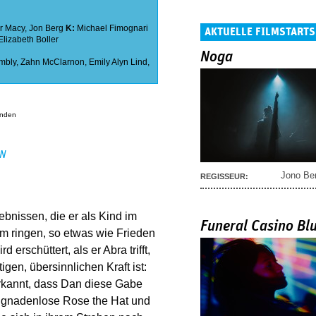
r Macy
,
Jon Berg
K:
Michael Fimognari
AKTUELLE FILMSTARTS
Elizabeth Boller
Noga
mbly
,
Zahn McClarnon
,
Emily Alyn Lind
,
anden
EN
Jono Be
REGISSEUR:
bnissen, die er als Kind im
Funeral Casino Bl
m ringen, so etwas wie Frieden
erschüttert, als er Abra trifft,
gen, übersinnlichen Kraft ist:
erkannt, dass Dan diese Gabe
die gnadenlose Rose the Hat und