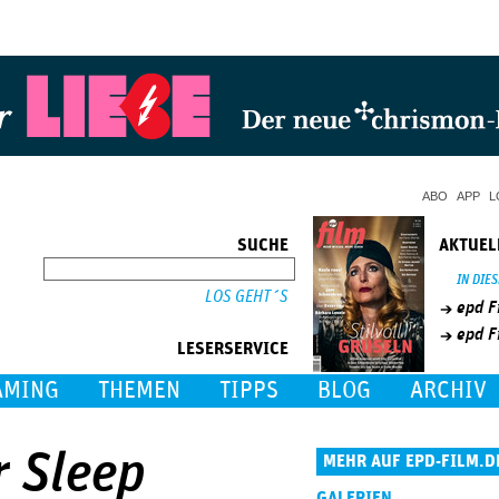
Jump to Navigation
ABO
APP
L
SUCHE
AKTUEL
SUCHE
IN DIE
epd F
epd F
LESERSERVICE
AMING
THEMEN
TIPPS
BLOG
ARCHIV
r Sleep
MEHR AUF EPD-FILM.D
GALERIEN