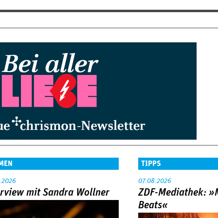
MEN
TIPPS
.2026
07.08.2026
erview mit Sandra Wollner
ZDF-Mediathek: 
Beats«