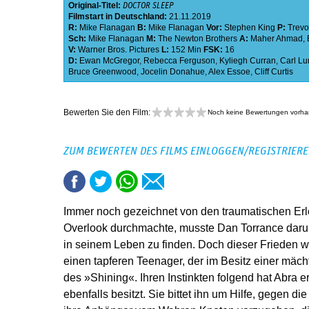
Original-Titel:
DOCTOR SLEEP
Filmstart in Deutschland:
21.11.2019
R:
Mike Flanagan
B:
Mike Flanagan
Vor:
Stephen King
P:
Trevo
Sch:
Mike Flanagan
M:
The Newton Brothers
A:
Maher Ahmad
,
V:
Warner Bros. Pictures
L:
152 Min
FSK:
16
D:
Ewan McGregor
,
Rebecca Ferguson
,
Kyliegh Curran
,
Carl Lu
Bruce Greenwood
,
Jocelin Donahue
,
Alex Essoe
,
Cliff Curtis
Bewerten Sie den Film:
Noch keine Bewertungen vorh
ZUM BEWERTEN DES FILMS EINLOGGEN/REGISTRIER
Immer noch gezeichnet von den traumatischen Erle
Overlook durchmachte, musste Dan Torrance daru
in seinem Leben zu finden. Doch dieser Frieden wird 
einen tapferen Teenager, der im Besitz einer mächti
des »Shining«. Ihren Instinkten folgend hat Abra 
ebenfalls besitzt. Sie bittet ihn um Hilfe, gegen 