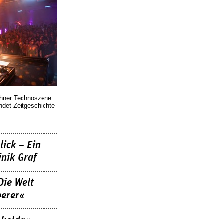
chner Technoszene
indet Zeitgeschichte
lick – Ein
nik Graf
Die Welt
berer«