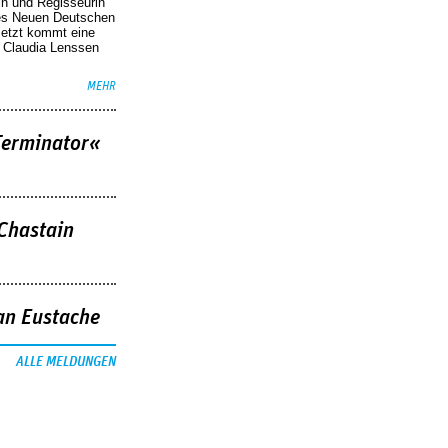
in und Regisseurin
des Neuen Deutschen
Jetzt kommt eine
. Claudia Lenssen
MEHR
Terminator«
 Chastain
an Eustache
ALLE MELDUNGEN