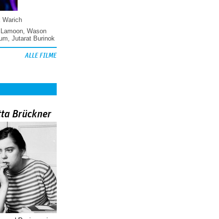
k Warich
 Lamoon
,
Wason
hum
,
Jutarat Burinok
ALLE FILME
tta Brückner