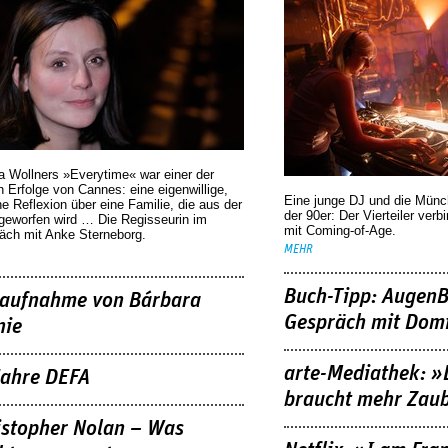
a Wollners »Everytime« war einer der
 Erfolge von Cannes: eine eigenwillige,
Eine junge DJ und die Mün
he Reflexion über eine ­Familie, die aus der
der 90er: Der Vierteiler verb
geworfen wird … Die Regisseurin im
mit Coming-of-Age.
äch mit Anke Sterneborg.
MEHR
Buch-Tipp: AugenB
aufnahme von Bárbara
Gespräch mit Domi
nie
arte-Mediathek: »
Jahre DEFA
braucht mehr Zau
istopher Nolan – Was