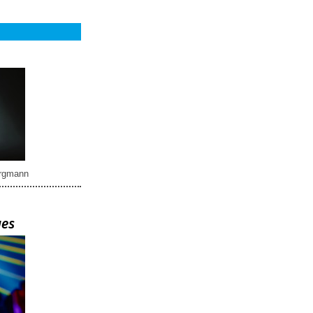
rgmann
ues