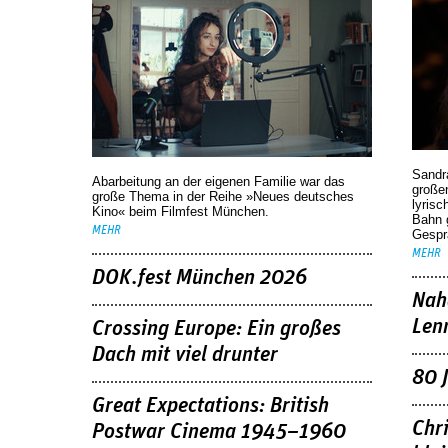
Sandr
Abarbeitung an der eigenen Familie war das
großen
große Thema in der Reihe »Neues deutsches
lyrisc
Kino« beim Filmfest München.
Bahn 
MEHR
Gespr
MEHR
DOK.fest München 2026
Nah
Len
Crossing Europe: Ein großes
Dach mit viel drunter
80 
Great Expectations: British
Chr
Postwar Cinema 1945–1960