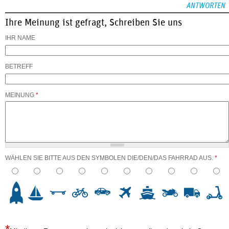
ANTWORTEN
Ihre Meinung ist gefragt, Schreiben Sie uns
IHR NAME
BETREFF
MEINUNG
*
WÄHLEN SIE BITTE AUS DEN SYMBOLEN DIE/DEN/DAS FAHRRAD AUS.
*
3
4
5
6
7
8
9
10