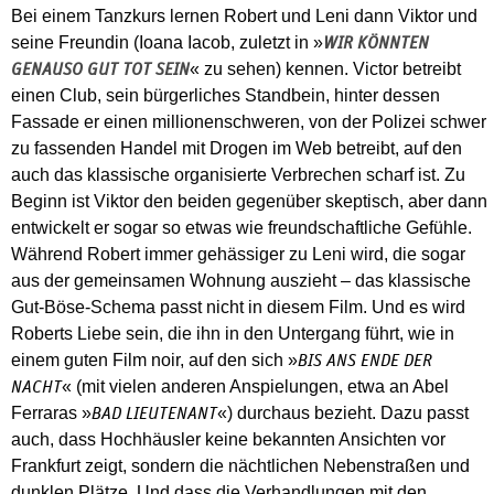
Bei einem Tanzkurs lernen Robert und Leni dann Viktor und
seine Freundin (Ioana Iacob, zuletzt in »
WIR KÖNNTEN
« zu sehen) kennen. Victor betreibt
GENAUSO GUT TOT SEIN
einen Club, sein bürgerliches Standbein, hinter dessen
Fassade er einen millionenschweren, von der Polizei schwer
zu fassenden Handel mit Drogen im Web betreibt, auf den
auch das klassische organisierte Verbrechen scharf ist. Zu
Beginn ist Viktor den beiden gegenüber skeptisch, aber dann
entwickelt er sogar so etwas wie freundschaftliche Gefühle.
Während Robert immer gehässiger zu Leni wird, die sogar
aus der gemeinsamen Wohnung auszieht – das klassische
Gut-Böse-Schema passt nicht in diesem Film. Und es wird
Roberts Liebe sein, die ihn in den Untergang führt, wie in
einem guten Film noir, auf den sich »
BIS ANS ENDE DER
« (mit vielen anderen Anspielungen, etwa an Abel
NACHT
Ferraras »
«) durchaus bezieht. Dazu passt
BAD LIEUTENANT
auch, dass Hochhäusler keine bekannten Ansichten vor
Frankfurt zeigt, sondern die nächtlichen Nebenstraßen und
dunklen Plätze. Und dass die Verhandlungen mit den