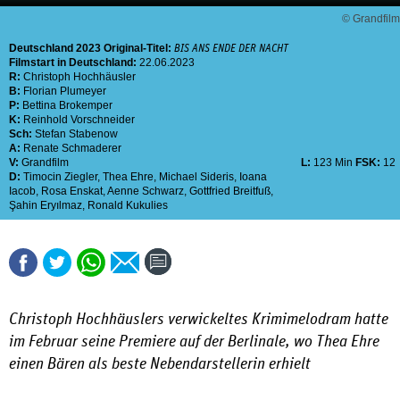
© Grandfilm
Deutschland
2023
Original-Titel:
BIS ANS ENDE DER NACHT
Filmstart in Deutschland:
22.06.2023
R:
Christoph Hochhäusler
B:
Florian Plumeyer
P:
Bettina Brokemper
K:
Reinhold Vorschneider
Sch:
Stefan Stabenow
A:
Renate Schmaderer
V:
Grandfilm
L:
123 Min
FSK:
12
D:
Timocin Ziegler
,
Thea Ehre
,
Michael Sideris
,
Ioana
Iacob
,
Rosa Enskat
,
Aenne Schwarz
,
Gottfried Breitfuß
,
Şahin Eryılmaz
,
Ronald Kukulies
Christoph Hochhäuslers verwickeltes Krimimelodram hatte
im Februar seine Premiere auf der Berlinale, wo Thea Ehre
einen Bären als beste Nebendarstellerin erhielt