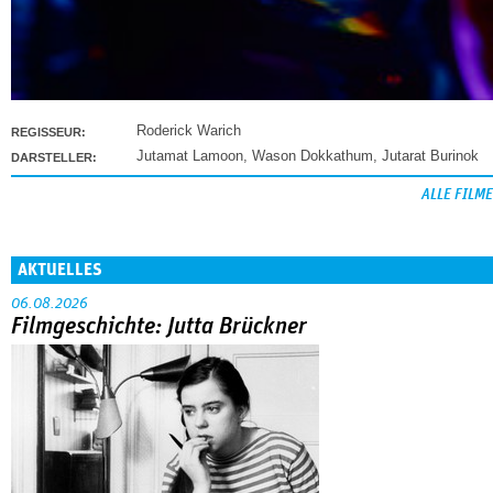
Roderick Warich
REGISSEUR:
Jutamat Lamoon
,
Wason Dokkathum
,
Jutarat Burinok
DARSTELLER:
ALLE FILME
AKTUELLES
06.08.2026
Filmgeschichte: Jutta Brückner