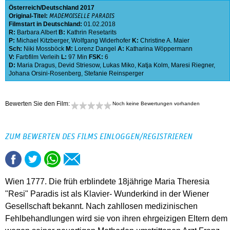
Österreich
Deutschland
2017
Original-Titel:
MADEMOISELLE PARADIS
Filmstart in Deutschland:
01.02.2018
R:
Barbara Albert
B:
Kathrin Resetarits
P:
Michael Kitzberger
,
Wolfgang Widerhofer
K:
Christine A. Maier
Sch:
Niki Mossböck
M:
Lorenz Dangel
A:
Katharina Wöppermann
V:
Farbfilm Verleih
L:
97 Min
FSK:
6
D:
Maria Dragus
,
Devid Striesow
,
Lukas Miko
,
Katja Kolm
,
Maresi Riegner
,
Johana Orsini-Rosenberg
,
Stefanie Reinsperger
Bewerten Sie den Film:
Noch keine Bewertungen vorhanden
ZUM BEWERTEN DES FILMS EINLOGGEN/REGISTRIEREN
Wien 1777. Die früh erblindete 18jährige Maria Theresia
"Resi" Paradis ist als Klavier- Wunderkind in der Wiener
Gesellschaft bekannt. Nach zahllosen medizinischen
Fehlbehandlungen wird sie von ihren ehrgeizigen Eltern dem