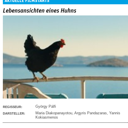
AKTUELLE FILMSTARTS
Lebensansichten eines Huhns
György Pálfi
REGISSEUR:
Maria Diakopanayotou
,
Argyris Pandazaras
,
Yannis
DARSTELLER:
Kokiasmenos