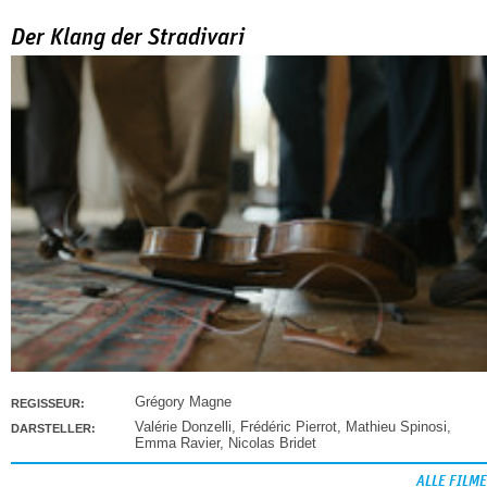
Der Klang der Stradivari
Grégory Magne
REGISSEUR:
Valérie Donzelli
,
Frédéric Pierrot
,
Mathieu Spinosi
,
DARSTELLER:
Emma Ravier
,
Nicolas Bridet
ALLE FILME