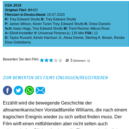
USA
2019
Original-Titel:
WAVES
Filmstart in Deutschland:
16.07.2020
R:
Trey Edward Shults
B:
Trey Edward Shults
P:
James Wilson
,
Kevin Turen Trey
,
Edward Shults
K:
Drew Daniels
Sch:
Isaac Hagy
,
Trey Edward Shults
M:
Trent Reznor
,
Atticus Ross
A:
Elliott Hostetter
V:
Universal Pictures
L:
135 Min
FSK:
12
D:
Taylor Russell
,
Kelvin Harrison Jr.
,
Alexa Demie
,
Sterling K. Brown
,
Renée
Elise Goldsberry
⌀
Bewerten Sie den Film:
3
(Stimmen:
1
)
ZUM BEWERTEN DES FILMS EINLOGGEN/REGISTRIEREN
Erzählt wird die bewegende Geschichte der
afroamerikanischen Vorstadtfamilie Williams, die nach einem
tragischen Ereignis wieder zu sich selbst finden muss. Der
Film wirft einen mitfühlenden aber nicht selten auch