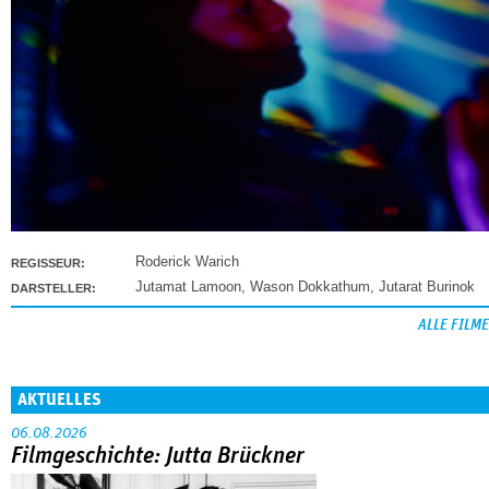
Roderick Warich
REGISSEUR:
Jutamat Lamoon
,
Wason Dokkathum
,
Jutarat Burinok
DARSTELLER:
ALLE FILME
AKTUELLES
06.08.2026
Filmgeschichte: Jutta Brückner