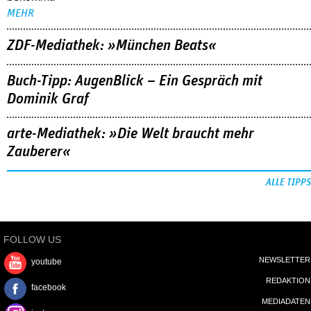
MEHR
ZDF-Mediathek: »München Beats«
Buch-Tipp: AugenBlick – Ein Gespräch mit
Dominik Graf
arte-Mediathek: »Die Welt braucht mehr
Zauberer«
ALLE TIPPS
FOLLOW US
NEWSLETTER
youtube
REDAKTION
facebook
MEDIADATEN