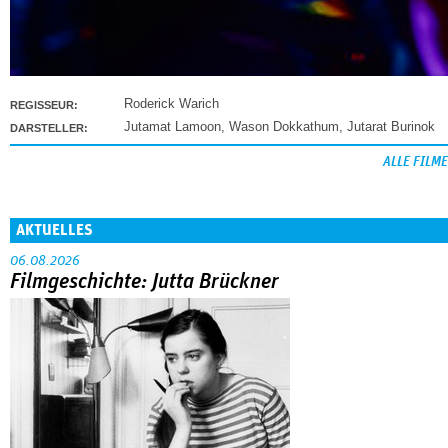
Roderick Warich
REGISSEUR:
Jutamat Lamoon
,
Wason Dokkathum
,
Jutarat Burinok
DARSTELLER:
ALLE FILME
AKTUELLES
06.08.2026
Filmgeschichte: Jutta Brückner