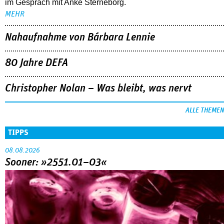
im Gespräch mit Anke Sterneborg.
MEHR
Nahaufnahme von Bárbara Lennie
80 Jahre DEFA
Christopher Nolan – Was bleibt, was nervt
ALLE THEMEN
TIPPS
08.08.2026
Sooner: »2551.01–03«