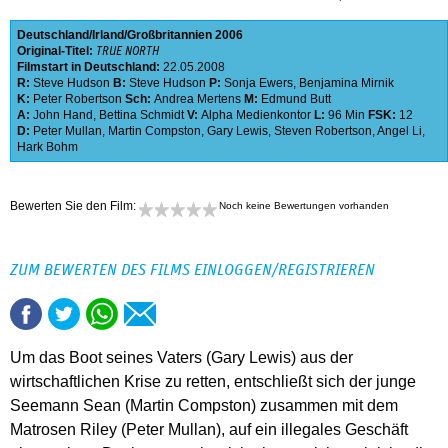
Deutschland
Irland
Großbritannien
2006
Original-Titel:
TRUE NORTH
Filmstart in Deutschland:
22.05.2008
R:
Steve Hudson
B:
Steve Hudson
P:
Sonja Ewers
,
Benjamina Mirnik
K:
Peter Robertson
Sch:
Andrea Mertens
M:
Edmund Butt
A:
John Hand
,
Bettina Schmidt
V:
Alpha Medienkontor
L:
96 Min
FSK:
12
D:
Peter Mullan
,
Martin Compston
,
Gary Lewis
,
Steven Robertson
,
Angel Li
,
Hark Bohm
Bewerten Sie den Film:
Noch keine Bewertungen vorhanden
ZUM BEWERTEN DES FILMS EINLOGGEN/REGISTRIEREN
Um das Boot seines Vaters (Gary Lewis) aus der
wirtschaftlichen Krise zu retten, entschließt sich der junge
Seemann Sean (Martin Compston) zusammen mit dem
Matrosen Riley (Peter Mullan), auf ein illegales Geschäft