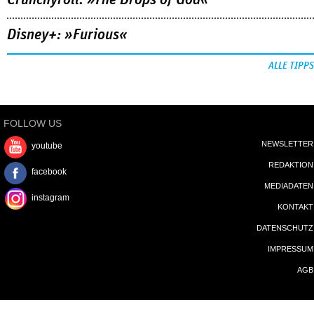
Disney+: »Furious«
ALLE TIPPS
FOLLOW US
NEWSLETTER
youtube
REDAKTION
facebook
MEDIADATEN
instagram
KONTAKT
DATENSCHUTZ
IMPRESSUM
AGB