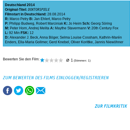
Deutschland
2014
Original-Titel:
DOKTORSPIELE
Filmstart in Deutschland:
28.08.2014
R:
Marco Petry
B:
Jan Ehlert
,
Marco Petry
P:
Philipp Budweg
,
Robert Marciniak
K:
Jo Heim
Sch:
Georg Söring
M:
Peter Horn
,
Andrej Melita
A:
Maythe Stavermann
V:
20th Century Fox
L:
92 Min
FSK:
12
D:
Alexander J. Beck
,
Anna Böger
,
Selma Louise Cossham
,
Kathrin-Marén
Enders
,
Ella-Maria Gollmer
,
Gerd Knebel
,
Oliver Korittke
,
Jannis Niewöhner
⌀
Bewerten Sie den Film:
1
(Stimmen:
1
)
ZUM BEWERTEN DES FILMS EINLOGGEN/REGISTRIEREN
ZUR FILMKRITIK