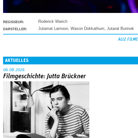
Roderick Warich
REGISSEUR:
Jutamat Lamoon
,
Wason Dokkathum
,
Jutarat Burinok
DARSTELLER:
ALLE FILME
AKTUELLES
06.08.2026
Filmgeschichte: Jutta Brückner