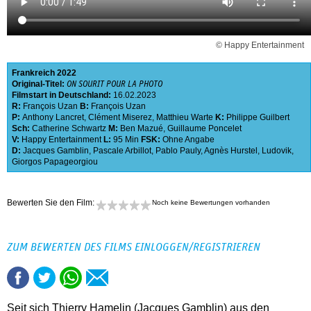
© Happy Entertainment
Frankreich
2022
Original-Titel:
ON SOURIT POUR LA PHOTO
Filmstart in Deutschland:
16.02.2023
R:
François Uzan
B:
François Uzan
P:
Anthony Lancret
,
Clément Miserez
,
Matthieu Warte
K:
Philippe Guilbert
Sch:
Catherine Schwartz
M:
Ben Mazué
,
Guillaume Poncelet
V:
Happy Entertainment
L:
95 Min
FSK:
Ohne Angabe
D:
Jacques Gamblin
,
Pascale Arbillot
,
Pablo Pauly
,
Agnès Hurstel
,
Ludovik
,
Giorgos Papageorgiou
Bewerten Sie den Film:
Noch keine Bewertungen vorhanden
ZUM BEWERTEN DES FILMS EINLOGGEN/REGISTRIEREN
Seit sich Thierry Hamelin (Jacques Gamblin) aus den