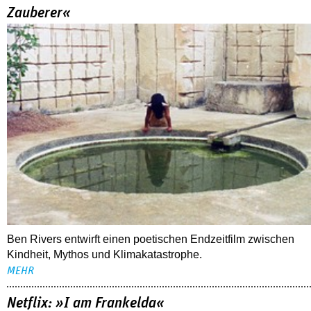
Ben Rivers entwirft einen poetischen Endzeitfilm zwischen
Kindheit, Mythos und Klimakatastrophe.
MEHR
Netflix: »I am Frankelda«
Crunchyroll: »The Drops of God«
Disney+: »Furious«
ALLE TIPPS