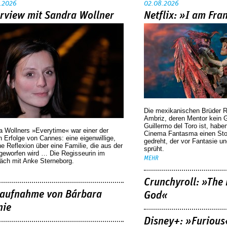
.2026
02.08.2026
erview mit Sandra Wollner
Netflix: »I am Fra
Die mexikanischen Brüder R
Ambriz, deren Mentor kein G
Guillermo del Toro ist, habe
a Wollners »Everytime« war einer der
Cinema Fantasma einen Sto
 Erfolge von Cannes: eine eigenwillige,
gedreht, der vor Fantasie un
he Reflexion über eine ­Familie, die aus der
sprüht.
geworfen wird … Die Regisseurin im
MEHR
äch mit Anke Sterneborg.
Crunchyroll: »The 
aufnahme von Bárbara
God«
nie
Disney+: »Furious