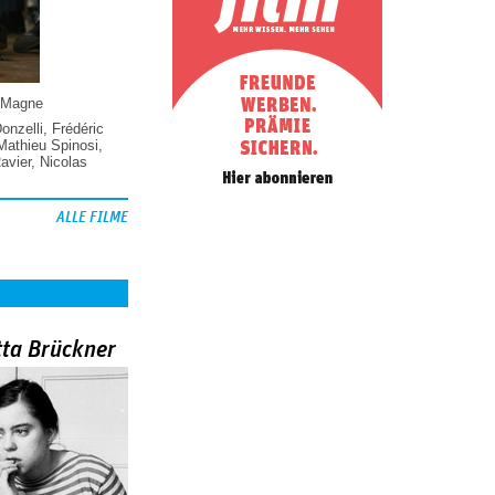
 Magne
Donzelli
,
Frédéric
Mathieu Spinosi
,
vier
,
Nicolas
ALLE FILME
tta Brückner