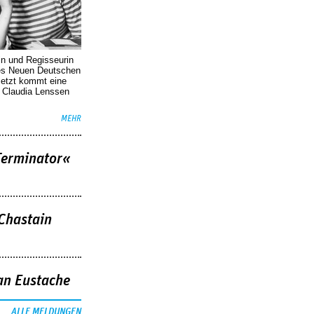
in und Regisseurin
des Neuen Deutschen
Jetzt kommt eine
. Claudia Lenssen
MEHR
Terminator«
 Chastain
an Eustache
ALLE MELDUNGEN