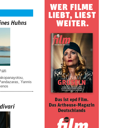
ines Huhns
álfi
iakopanayotou
,
 Pandazaras
,
Yannis
menos
divari