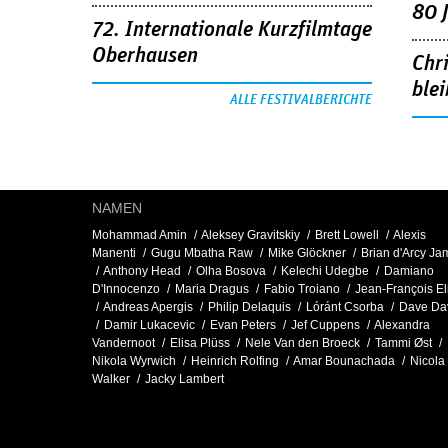
80 
72. Internationale Kurzfilmtage
Oberhausen
Chr
blei
ALLE FESTIVALBERICHTE
NAMEN
Mohammad Amin
Aleksey Gravitskiy
Brett Lowell
Alexis
Manenti
Gugu Mbatha Raw
Mike Glöckner
Brian d'Arcy Ja
Anthony Head
Olha Bosova
Kelechi Udegbe
Damiano
D'Innocenzo
Maria Dragus
Fabio Troiano
Jean-François El
Andreas Apergis
Philip Delaquis
Lóránt Csorba
Dave Da
Damir Lukacevic
Evan Peters
Jef Cuppens
Alexandra
Vandernoot
Elisa Plüss
Nele Van den Broeck
Tammi Øst
Nikola Wyrwich
Heinrich Rolfing
Amar Bounachada
Nicola
Walker
Jacky Lambert