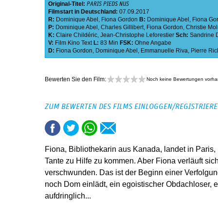
Original-Titel:
PARIS PIEDS NUS
Filmstart in Deutschland:
07.09.2017
R:
Dominique Abel
,
Fiona Gordon
B:
Dominique Abel
,
Fiona Go
P:
Dominique Abel
,
Charles Gillibert
,
Fiona Gordon
,
Christie Mol
K:
Claire Childéric
,
Jean-Christophe Leforestier
Sch:
Sandrine
V:
Film Kino Text
L:
83 Min
FSK:
Ohne Angabe
D:
Fiona Gordon
,
Dominique Abel
,
Emmanuelle Riva
,
Pierre Ric
Bewerten Sie den Film:
Noch keine Bewertungen vorh
ZUM BEWERTEN DES FILMS EINLOGGEN/REGISTRIER
Fiona, Bibliothekarin aus Kanada, landet in Paris, 
Tante zu Hilfe zu kommen. Aber Fiona verläuft sich
verschwunden. Das ist der Beginn einer Verfolgung
noch Dom einlädt, ein egoistischer Obdachloser, 
aufdringlich...