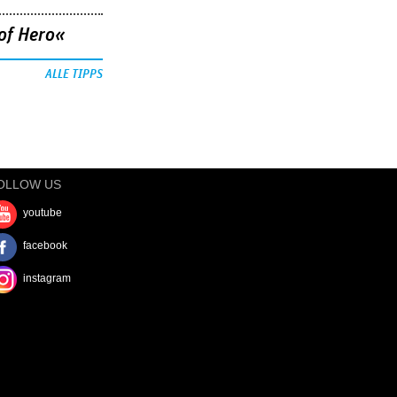
of Hero«
ALLE TIPPS
OLLOW US
youtube
facebook
instagram