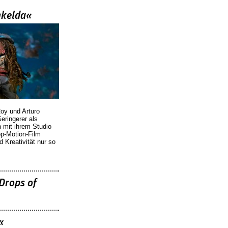
nkelda«
oy und Arturo
eringerer als
n mit ihrem Studio
p-Motion-Film
d Kreativität nur so
Drops of
«