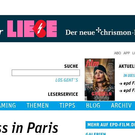
Jump to Navigation
ABO
APP
L
SUCHE
AKTUEL
SUCHE
IN DIE
epd F
epd F
LESERSERVICE
AMING
THEMEN
TIPPS
BLOG
ARCHIV
s in Paris
MEHR AUF EPD-FILM.D
GALERIEN