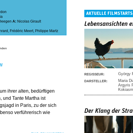
rdon
AKTUELLE FILMSTARTS
ia
 Deegen
A:
Nicolas Girault
Lebensansichten e
hrard
,
Frédéric Meert
,
Philippe Martz
anden
EN
György P
REGISSEUR:
Maria D
DARSTELLER:
Argyris
Kokias
um ihrer alten, bedürftigen
, und Tante Martha ist
sjagd in Paris, zu der sich
Der Klang der Stra
ebenso verführerisch wie