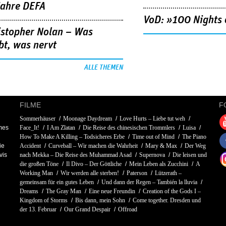
Jahre DEFA
VoD: »100 Nights 
istopher Nolan – Was
bt, was nervt
ALLE THEMEN
FILME
F
Sommerhäuser
Moonage Daydream
Love Hurts – Liebe tut weh
mes
Face_It!
I Am Zlatan
Die Reise des chinesischen Trommlers
Luisa
How To Make A Killing – Todsicheres Erbe
Time out of Mind
The Piano
ie
Accident
Curveball – Wir machen die Wahrheit
Mary & Max
Der Weg
vis
nach Mekka – Die Reise des Muhammad Asad
Supernova
Die leisen und
die großen Töne
Il Divo – Der Göttliche
Mein Leben als Zucchini
A
Working Man
Wir werden alle sterben!
Paterson
Lützerath –
gemeinsam für ein gutes Leben
Und dann der Regen – También la lluvia
Dreams
The Gray Man
Eine neue Freundin
Creation of the Gods I –
Kingdom of Storms
Bis dann, mein Sohn
Come together. Dresden und
der 13. Februar
Our Grand Despair
Offroad