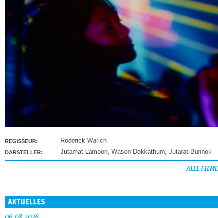
Roderick Warich
REGISSEUR:
Jutamat Lamoon
,
Wason Dokkathum
,
Jutarat Burinok
DARSTELLER:
ALLE FILME
AKTUELLES
06.08.2026