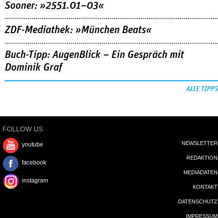
Sooner: »2551.01–03«
ZDF-Mediathek: »München Beats«
Buch-Tipp: AugenBlick – Ein Gespräch mit
Dominik Graf
ALLE TIPPS
FOLLOW US
NEWSLETTER
youtube
REDAKTION
facebook
MEDIADATEN
instagram
KONTAKT
DATENSCHUTZ
IMPRESSUM