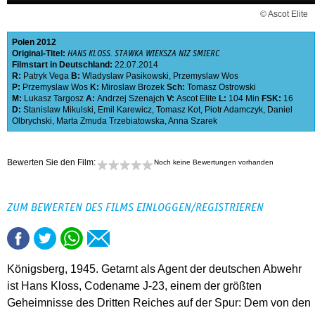
© Ascot Elite
Polen
2012
Original-Titel:
HANS KLOSS. STAWKA WIEKSZA NIZ SMIERC
Filmstart in Deutschland:
22.07.2014
R:
Patryk Vega
B:
Wladyslaw Pasikowski
,
Przemyslaw Wos
P:
Przemyslaw Wos
K:
Miroslaw Brozek
Sch:
Tomasz Ostrowski
M:
Lukasz Targosz
A:
Andrzej Szenajch
V:
Ascot Elite
L:
104 Min
FSK:
16
D:
Stanislaw Mikulski
,
Emil Karewicz
,
Tomasz Kot
,
Piotr Adamczyk
,
Daniel
Olbrychski
,
Marta Zmuda Trzebiatowska
,
Anna Szarek
Bewerten Sie den Film:
Noch keine Bewertungen vorhanden
ZUM BEWERTEN DES FILMS EINLOGGEN/REGISTRIEREN
Königsberg, 1945. Getarnt als Agent der deutschen Abwehr
ist Hans Kloss, Codename J-23, einem der größten
Geheimnisse des Dritten Reiches auf der Spur: Dem von den