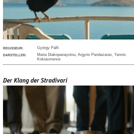
György Pálfi
REGISSEUR:
Maria Diakopanayotou
,
Argyris Pandazaras
,
Yannis
DARSTELLER:
Kokiasmenos
Der Klang der Stradivari