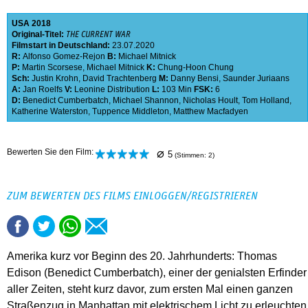
USA
2018
Original-Titel:
THE CURRENT WAR
Filmstart in Deutschland:
23.07.2020
R:
Alfonso Gomez-Rejon
B:
Michael Mitnick
P:
Martin Scorsese
,
Michael Mitnick
K:
Chung-Hoon Chung
Sch:
Justin Krohn
,
David Trachtenberg
M:
Danny Bensi
,
Saunder Juriaans
A:
Jan Roelfs
V:
Leonine Distribution
L:
103 Min
FSK:
6
D:
Benedict Cumberbatch
,
Michael Shannon
,
Nicholas Hoult
,
Tom Holland
,
Katherine Waterston
,
Tuppence Middleton
,
Matthew Macfadyen
⌀
Bewerten Sie den Film:
5
(Stimmen:
2
)
ZUM BEWERTEN DES FILMS EINLOGGEN/REGISTRIEREN
Amerika kurz vor Beginn des 20. Jahrhunderts: Thomas
Edison (Benedict Cumberbatch), einer der genialsten Erfinder
aller Zeiten, steht kurz davor, zum ersten Mal einen ganzen
Straßenzug in Manhattan mit elektrischem Licht zu erleuchten