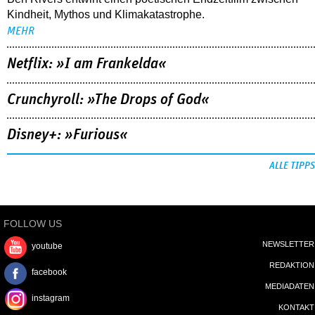
Kindheit, Mythos und Klimakatastrophe.
MEHR
Netflix: »I am Frankelda«
Crunchyroll: »The Drops of God«
Disney+: »Furious«
ALLE TIPPS
FOLLOW US
NEWSLETTER
youtube
REDAKTION
facebook
MEDIADATEN
instagram
KONTAKT