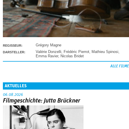
Grégory Magne
REGISSEUR:
Valérie Donzelli
,
Frédéric Pierrot
,
Mathieu Spinosi
,
DARSTELLER:
Emma Ravier
,
Nicolas Bridet
ALLE FILME
AKTUELLES
06.08.2026
Filmgeschichte: Jutta Brückner