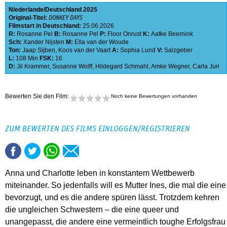
Niederlande
Deutschland
2025
Original-Titel:
DONKEY DAYS
Filmstart in Deutschland:
25.06.2026
R:
Rosanne Pel
B:
Rosanne Pel
P:
Floor Onrust
K:
Aafke Beernink
Sch:
Xander Nijsten
M:
Ella van der Woude
Ton:
Jaap Sijben
,
Koos van der Vaart
A:
Sophia Lund
V:
Salzgeber
L:
108 Min
FSK:
16
D:
Jil Krammer
,
Susanne Wolff
,
Hildegard Schmahl
,
Amke Wegner
,
Carla Juri
Bewerten Sie den Film:
Noch keine Bewertungen vorhanden
ZUM BEWERTEN DES FILMS EINLOGGEN/REGISTRIEREN
Anna und Charlotte leben in konstantem Wettbewerb
miteinander. So jedenfalls will es Mutter Ines, die mal die eine
bevorzugt, und es die andere spüren lässt. Trotzdem kehren
die ungleichen Schwestern – die eine queer und
unangepasst, die andere eine vermeintlich toughe Erfolgsfrau