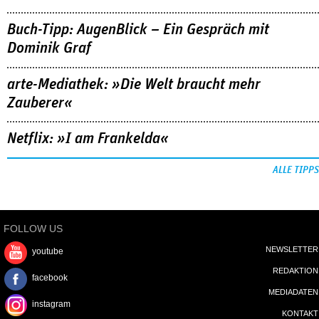
Buch-Tipp: AugenBlick – Ein Gespräch mit
Dominik Graf
arte-Mediathek: »Die Welt braucht mehr
Zauberer«
Netflix: »I am Frankelda«
ALLE TIPPS
FOLLOW US
NEWSLETTER
youtube
REDAKTION
facebook
MEDIADATEN
instagram
KONTAKT