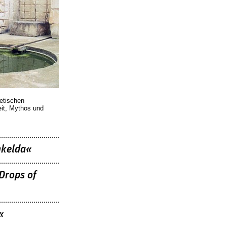
oetischen
eit, Mythos und
nkelda«
Drops of
«