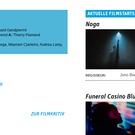
AKTUELLE FILMSTARTS
Noga
hard Gandpierrre
denot
A:
Thierry Flamand
iega
,
Mayriam Cjarleins
,
Audrea Lamy
,
Jono Be
REGISSEUR:
EN
Funeral Casino Bl
ZUR FILMKRITIK