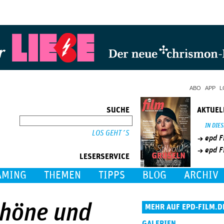
Jump to Navigation
ABO
APP
L
SUCHE
AKTUEL
SUCHE
IN DIE
epd F
epd F
LESERSERVICE
AMING
THEMEN
TIPPS
BLOG
ARCHIV
chöne und
MEHR AUF EPD-FILM.D
GALERIEN