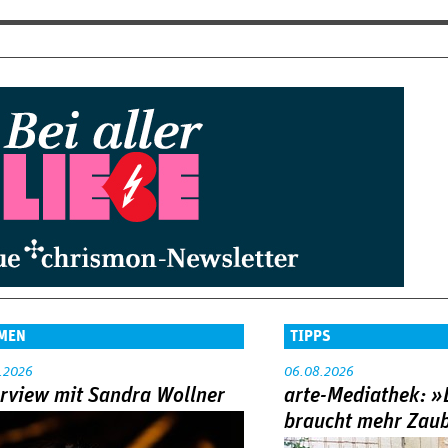
MEN
TIPPS
.2026
06.08.2026
erview mit Sandra Wollner
arte-Mediathek: »
braucht mehr Zau