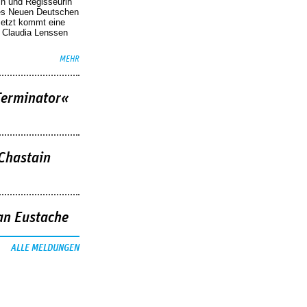
in und Regisseurin
des Neuen Deutschen
Jetzt kommt eine
. Claudia Lenssen
MEHR
Terminator«
 Chastain
an Eustache
ALLE MELDUNGEN