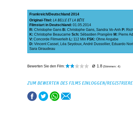
Frankreich
Deutschland
2014
Original-Titel:
LA BELLE ET LA BÊTE
Filmstart in Deutschland:
01.05.2014
R:
Christophe Gans
B:
Christophe Gans
,
Sandra Vo-Anh
P:
Ric
K:
Christophe Beaucarne
Sch:
Sébastien Prangère
M:
Pierre A
V:
Concorde Filmverleih
L:
112 Min
FSK:
Ohne Angabe
D:
Vincent Cassel
,
Léa Seydoux
,
André Dussollier
,
Eduardo Nor
Sara Giraudeau
⌀
1.8
Bewerten Sie den Film:
(Stimmen:
4
)
ZUM BEWERTEN DES FILMS EINLOGGEN/REGISTRIER