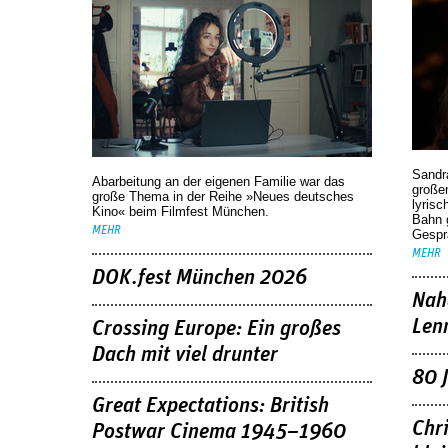
Sandr
Abarbeitung an der eigenen Familie war das
großen
große Thema in der Reihe »Neues deutsches
lyrisc
Kino« beim Filmfest München.
Bahn 
MEHR
Gespr
MEHR
DOK.fest München 2026
Nah
Len
Crossing Europe: Ein großes
Dach mit viel drunter
80 
Great Expectations: British
Chr
Postwar Cinema 1945–1960