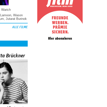
k Warich
 Lamoon
,
Wason
hum
,
Jutarat Burinok
ALLE FILME
tta Brückner