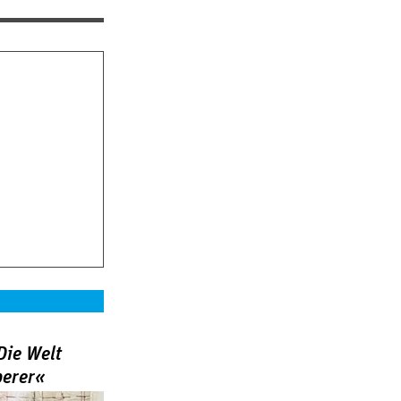
Die Welt
berer«