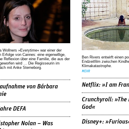
a Wollners »Everytime« war einer der
 Erfolge von Cannes: eine eigenwillige,
Ben Rivers entwirft einen p
he Reflexion über eine ­Familie, die aus der
Endzeitfilm zwischen Kindh
geworfen wird … Die Regisseurin im
Klimakatastrophe.
äch mit Anke Sterneborg.
MEHR
Netflix: »I am Fra
aufnahme von Bárbara
nie
Crunchyroll: »The 
God«
Jahre DEFA
Disney+: »Furious
istopher Nolan – Was