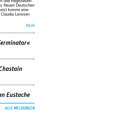
in und Regisseurin
des Neuen Deutschen
Jetzt kommt eine
. Claudia Lenssen
MEHR
Terminator«
 Chastain
an Eustache
ALLE MELDUNGEN