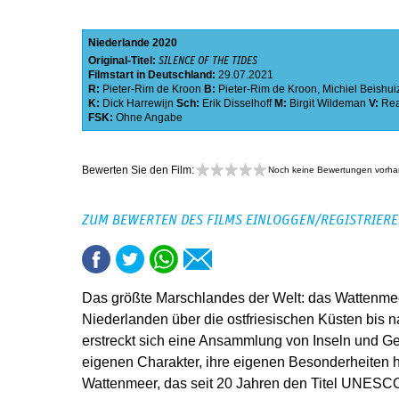
Niederlande
2020
Original-Titel:
SILENCE OF THE TIDES
Filmstart in Deutschland:
29.07.2021
R:
Pieter-Rim de Kroon
B:
Pieter-Rim de Kroon
,
Michiel Beishui
K:
Dick Harrewijn
Sch:
Erik Disselhoff
M:
Birgit Wildeman
V:
Rea
FSK:
Ohne Angabe
Bewerten Sie den Film:
Noch keine Bewertungen vorh
ZUM BEWERTEN DES FILMS EINLOGGEN/REGISTRIER
Das größte Marschlandes der Welt: das Wattenme
Niederlanden über die ostfriesischen Küsten bis 
erstreckt sich eine Ansammlung von Inseln und G
eigenen Charakter, ihre eigenen Besonderheiten h
Wattenmeer, das seit 20 Jahren den Titel UNESCO