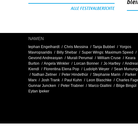
blei
ALLE FESTIVALBERICHTE
NAMEN
tephan Engelhardt
Chris Messina
Tanja Bubbel
Yorgos
Mavropsaridis
Billy Shebar
Super Wings: Maximum Speed
Gevond Andreasyan
Murali Perumal
William Cruse
Keara
Burton
Angela Winkler
Lorcan Bonner
Jo Hartley
Andrea
Kiendl
Florentina Elena Pop
Ludolph Weyer
Sean Munung
Nathan Zellner
Peter Hindethür
Stephanie Marin
Parker
Marx
Josh Trank
Paul Kuhn
Leon Blaschke
Charles Fag
Gunnar Juncken
Peter Trabner
Marco Giallini
Bilge Bingül
Eytan Ipeker