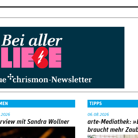
MEN
TIPPS
.2026
06.08.2026
erview mit Sandra Wollner
arte-Mediathek: »
braucht mehr Zau