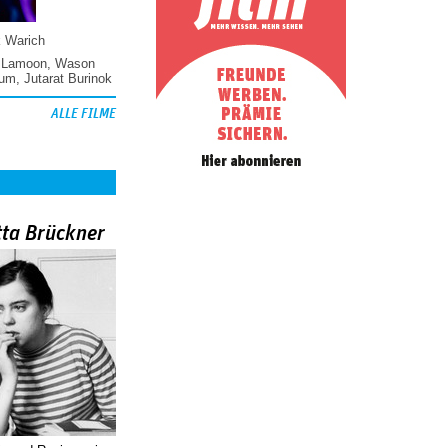
k Warich
 Lamoon
,
Wason
hum
,
Jutarat Burinok
ALLE FILME
tta Brückner