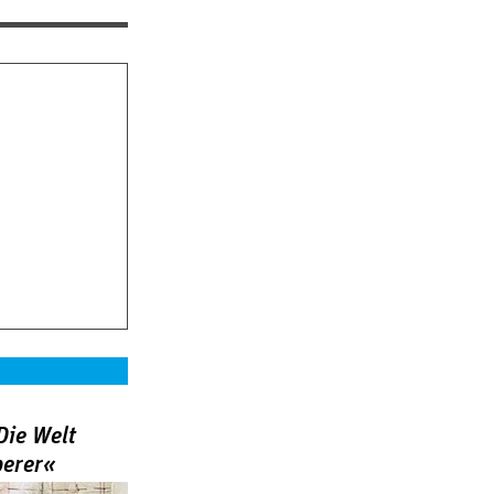
Die Welt
berer«