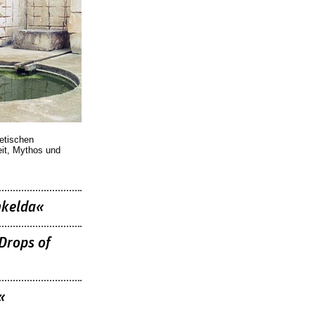
oetischen
eit, Mythos und
nkelda«
Drops of
«