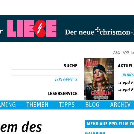
Jump to Navigation
ABO
APP
L
SUCHE
AKTUEL
SUCHE
IN DIE
epd F
epd F
LESERSERVICE
AMING
THEMEN
TIPPS
BLOG
ARCHIV
tem des
MEHR AUF EPD-FILM.D
GALERIEN