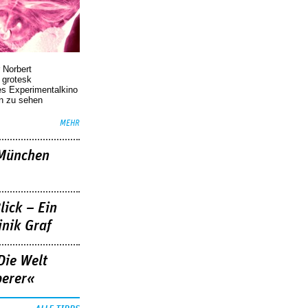
 Norbert
r grotesk
es Experimentalkino
en zu sehen
MEHR
»München
lick – Ein
nik Graf
Die Welt
berer«