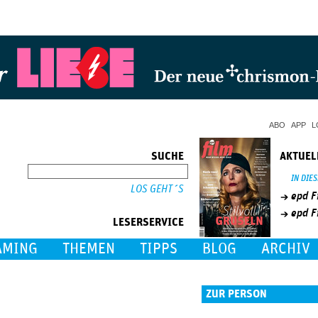
Jump to Navigation
ABO
APP
L
SUCHE
AKTUEL
SUCHE
IN DIE
epd F
epd F
LESERSERVICE
AMING
THEMEN
TIPPS
BLOG
ARCHIV
ZUR PERSON