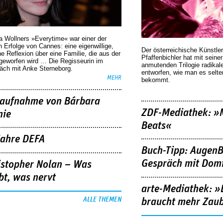
a Wollners »Everytime« war einer der
 Erfolge von Cannes: eine eigenwillige,
Der österreichische Künstler
he Reflexion über eine ­Familie, die aus der
Pfaffenbichler hat mit seine
geworfen wird … Die Regisseurin im
anmutenden Trilogie radikal
äch mit Anke Sterneborg.
entworfen, wie man es selt
MEHR
bekommt.
aufnahme von Bárbara
ZDF-Mediathek: 
nie
Beats«
Jahre DEFA
Buch-Tipp: AugenB
Gespräch mit Domi
istopher Nolan – Was
bt, was nervt
arte-Mediathek: »
ALLE THEMEN
braucht mehr Zau