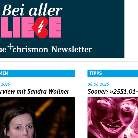
MEN
TIPPS
.2026
08.08.2026
erview mit Sandra Wollner
Sooner: »2551.01