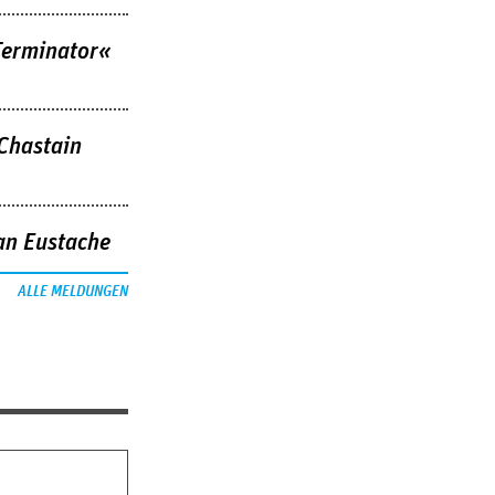
Terminator«
 Chastain
an Eustache
ALLE MELDUNGEN