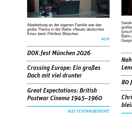
Sandr
Abarbeitung an der eigenen Familie war das
großen
große Thema in der Reihe »Neues deutsches
lyrisc
Kino« beim Filmfest München.
Bahn 
MEHR
Gespr
DOK.fest München 2026
Nah
Len
Crossing Europe: Ein großes
Dach mit viel drunter
80 
Great Expectations: British
Chr
Postwar Cinema 1945–1960
blei
ALLE FESTIVALBERICHTE