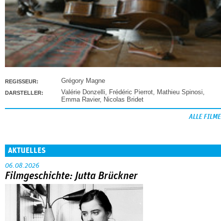
Grégory Magne
REGISSEUR:
Valérie Donzelli
,
Frédéric Pierrot
,
Mathieu Spinosi
,
DARSTELLER:
Emma Ravier
,
Nicolas Bridet
ALLE FILME
AKTUELLES
06.08.2026
Filmgeschichte: Jutta Brückner