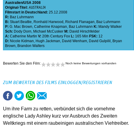
Australien
USA
2008
Original-Titel:
AUSTRALIA
Filmstart in Deutschland:
25.12.2008
R:
Baz Luhrmann
B:
Stuart Beattie
,
Ronhald Harwood
,
Richard Flanagan
,
Baz Luhrmann
P:
G. Mac Brown
,
Catherine Knapman
,
Baz Luhrmann
K:
Mandy Walker
Sch:
Dody Dorn
,
Michael McCusker
M:
David Hirschfelder
A:
Catherine Martin
V:
20th Century Fox
L:
165 Min
FSK:
12
D:
Nicole Kidman
,
Hugh Jackman
,
David Wenham
,
David Gulpilil
,
Bryan
Brown
,
Brandon Walters
Bewerten Sie den Film:
Noch keine Bewertungen vorhanden
ZUM BEWERTEN DES FILMS EINLOGGEN/REGISTRIEREN
Um ihre Farm zu retten, verbündet sich die vornehme
englische Lady Ashley kurz vor Ausbruch des Zweiten
Weltkriegs mit einem raubeinigen australischen Viehtreiber.