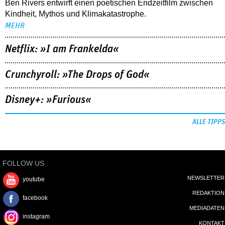
Ben Rivers entwirft einen poetischen Endzeitfilm zwischen
Kindheit, Mythos und Klimakatastrophe.
MEHR
Netflix: »I am Frankelda«
Crunchyroll: »The Drops of God«
Disney+: »Furious«
ALLE TIPPS
FOLLOW US
NEWSLETTER
youtube
REDAKTION
facebook
MEDIADATEN
instagram
KONTAKT