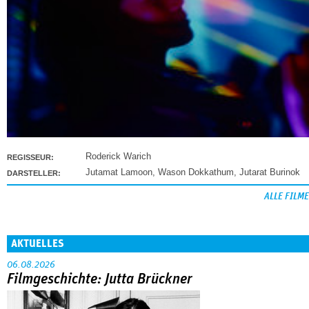
Roderick Warich
REGISSEUR:
Jutamat Lamoon
,
Wason Dokkathum
,
Jutarat Burinok
DARSTELLER:
ALLE FILME
AKTUELLES
06.08.2026
Filmgeschichte: Jutta Brückner