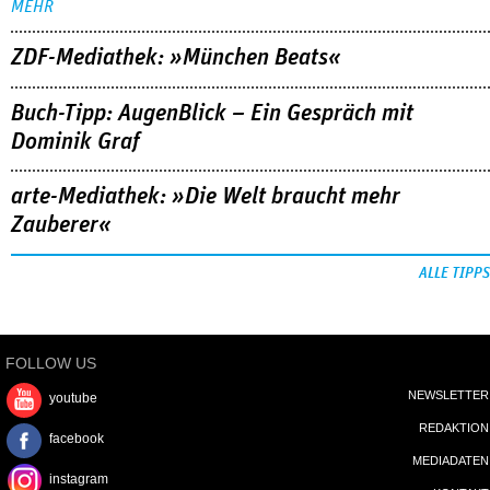
MEHR
ZDF-Mediathek: »München Beats«
Buch-Tipp: AugenBlick – Ein Gespräch mit
Dominik Graf
arte-Mediathek: »Die Welt braucht mehr
Zauberer«
ALLE TIPPS
FOLLOW US
NEWSLETTER
youtube
REDAKTION
facebook
MEDIADATEN
instagram