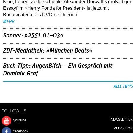
Kino, Leben, Zeitgeschichte: Alexander Horwaths großartiger
Essayfilm »Henry Fonda for President« ist jetzt mit
Bonusmaterial als DVD erschienen.
MEHR
Sooner: »2551.01–03«
ZDF-Mediathek: »München Beats«
Buch-Tipp: AugenBlick – Ein Gespräch mit
Dominik Graf
ALLE TIPPS
FOLLOW US
NEWSLETTER
youtube
REDAKTION
facebook