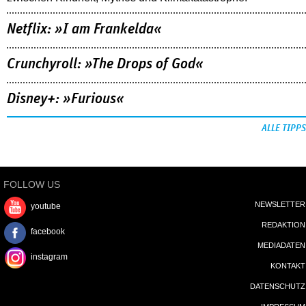
Netflix: »I am Frankelda«
Crunchyroll: »The Drops of God«
Disney+: »Furious«
ALLE TIPPS
FOLLOW US
NEWSLETTER
youtube
REDAKTION
facebook
MEDIADATEN
instagram
KONTAKT
DATENSCHUTZ