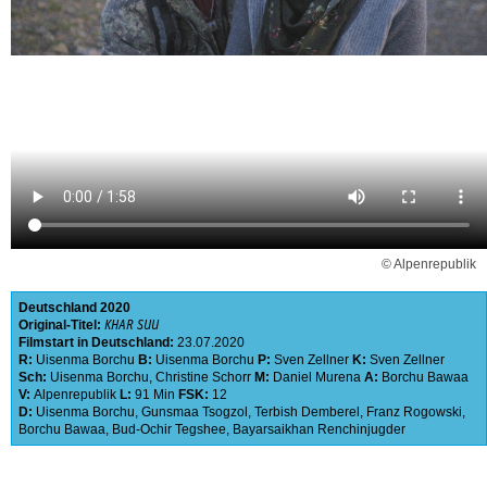
© Alpenrepublik
Deutschland
2020
Original-Titel:
KHAR SUU
Filmstart in Deutschland:
23.07.2020
R:
Uisenma Borchu
B:
Uisenma Borchu
P:
Sven Zellner
K:
Sven Zellner
Sch:
Uisenma Borchu
,
Christine Schorr
M:
Daniel Murena
A:
Borchu Bawaa
V:
Alpenrepublik
L:
91 Min
FSK:
12
D:
Uisenma Borchu
,
Gunsmaa Tsogzol
,
Terbish Demberel
,
Franz Rogowski
,
Borchu Bawaa
,
Bud-Ochir Tegshee
,
Bayarsaikhan Renchinjugder