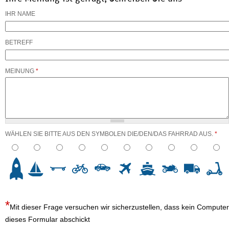
IHR NAME
BETREFF
MEINUNG
*
WÄHLEN SIE BITTE AUS DEN SYMBOLEN DIE/DEN/DAS FAHRRAD AUS.
*
3
4
5
6
7
8
9
10
Mit dieser Frage versuchen wir sicherzustellen, dass kein Computer
dieses Formular abschickt