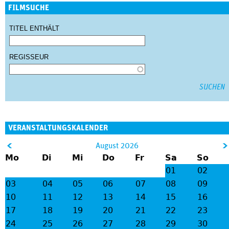
FILMSUCHE
TITEL ENTHÄLT
REGISSEUR
VERANSTALTUNGSKALENDER
&
August 2026
Mo
Di
Mi
Do
Fr
Sa
So
lt;
gt
01
02
;
03
04
05
06
07
08
09
10
11
12
13
14
15
16
17
18
19
20
21
22
23
24
25
26
27
28
29
30