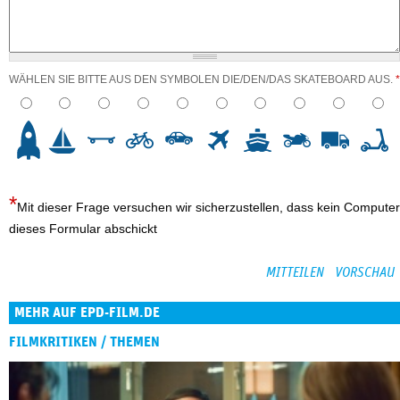
WÄHLEN SIE BITTE AUS DEN SYMBOLEN DIE/DEN/DAS SKATEBOARD AUS.
*
3
4
5
6
7
8
9
10
Mit dieser Frage versuchen wir sicherzustellen, dass kein Computer
dieses Formular abschickt
MEHR AUF EPD-FILM.DE
FILMKRITIKEN / THEMEN