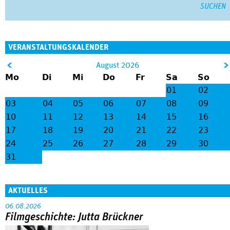
VERANSTALTUNGSKALENDER
&
August 2026
Mo
Di
Mi
Do
Fr
Sa
So
lt;
gt
01
02
;
03
04
05
06
07
08
09
10
11
12
13
14
15
16
17
18
19
20
21
22
23
24
25
26
27
28
29
30
31
AKTUELLES
06.08.2026
Filmgeschichte: Jutta Brückner