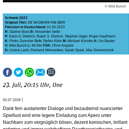
© Wild Bunch
Schweiz
2023
Original-Titel:
DIE NACHBARN VON OBEN
Filmstart in Deutschland:
01.06.2023
R:
Sabine Boss
B:
Alexander Seibt
P:
Karin G. Dietrich
,
Ralph S. Dietrich
,
Stephan Giger
,
Roger Kaufmann
K:
Pietro Zurecher
Sch:
Stefan Kälin
M:
Michael Künstle
A:
Urs Beuter
V:
Wild Bunch
L:
88 Min
FSK:
Ohne Angabe
D:
Ursina Lardi
,
Roeland Wiesnekker
,
Sarah Spale
,
Max Simonischek
23. Juli, 20:15 Uhr, One
02.07.2026
Dank fein austarierter Dialoge und bezaubernd nuancierter
Spiellust wird eine legere Einladung zum Apero unter
Nachbarn zum vergnüglich bösen, dezent komischen, brillant