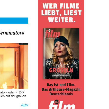
Terminator«
nator« oder »T2«?
eich auf der großen
MEHR