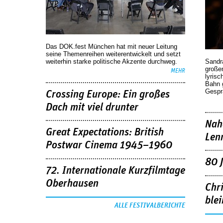
Das DOK.fest München hat mit neuer Leitung
seine Themenreihen weiterentwickelt und setzt
weiterhin starke politische Akzente durchweg.
Sandr
großen
MEHR
lyrisc
Bahn 
Gespr
Crossing Europe: Ein großes
Dach mit viel drunter
Nah
Great Expectations: British
Len
Postwar Cinema 1945–1960
80 
72. Internationale Kurzfilmtage
Oberhausen
Chr
blei
ALLE FESTIVALBERICHTE