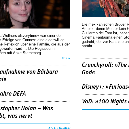
Die mexikanischen Brüder R
Ambriz, deren Mentor kein G
Guillermo del Toro ist, habe
a Wollners »Everytime« war einer der
Cinema Fantasma einen Sto
 Erfolge von Cannes: eine eigenwillige,
gedreht, der vor Fantasie un
he Reflexion über eine ­Familie, die aus der
sprüht.
geworfen wird … Die Regisseurin im
äch mit Anke Sterneborg.
MEHR
Crunchyroll: »The 
aufnahme von Bárbara
God«
nie
Disney+: »Furious
Jahre DEFA
VoD: »100 Nights 
istopher Nolan – Was
bt, was nervt
ALLE THEMEN