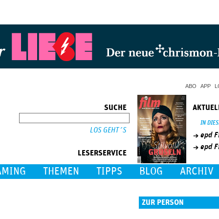
Jump to Navigation
ABO
APP
L
SUCHE
AKTUEL
SUCHE
IN DIE
epd F
epd F
LESERSERVICE
AMING
THEMEN
TIPPS
BLOG
ARCHIV
ZUR PERSON